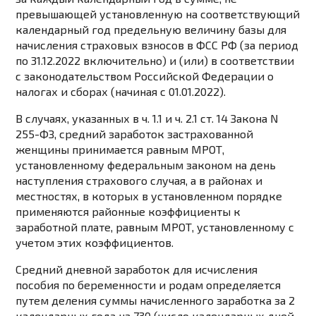
превышающей установленную на соответствующий
календарный год
предельную величину базы
для
начисления страховых взносов в ФСС РФ (за период
по 31.12.2022 включительно) и (или) в соответствии
с
законодательством
Российской Федерации о
налогах и сборах (начиная с 01.01.2022).
В случаях, указанных в
ч. 1.1
и
ч. 2.1 ст. 14
Закона N
255-ФЗ, средний заработок застрахованной
женщины принимается равным
МРОТ
,
установленному федеральным законом на день
наступления страхового случая, а в районах и
местностях, в которых в установленном порядке
применяются районные коэффициенты к
заработной плате, равным
МРОТ
, установленному с
учетом этих коэффициентов.
Средний дневной заработок
для исчисления
пособия по беременности и родам определяется
путем деления суммы начисленного заработка за 2
календарных года на 730 (число календарных дней