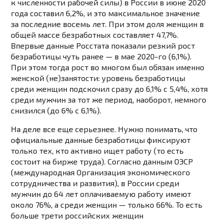
к численности рабочей силы) в России в июне 2020
года составил 6,2%, и это максимальное значение
за последние восемь лет. При этом доля женщин в
общей массе безработных составляет
47,7%
.
Впервые данные Росстата показали резкий рост
безработицы чуть ранее — в мае 2020-го
(6,1%)
.
При этом тогда рост во многом был обязан именно
женской (не)занятости: уровень безработицы
среди женщин подскочил сразу до 6,1% с 5,4%, хотя
среди мужчин за тот же период, наоборот, немного
снизился (до 6% с 6,1%).
На деле все еще серьезнее. Нужно понимать, что
официальные данные безработицы фиксируют
только тех, кто активно ищет работу (то есть
состоит на бирже труда). Согласно данным ОЭСР
(международная Организация экономического
сотрудничества и развития), в России среди
мужчин до 64 лет оплачиваемую работу имеют
около 76%, а среди женщин — только
66%
. То есть
больше трети российских женщин