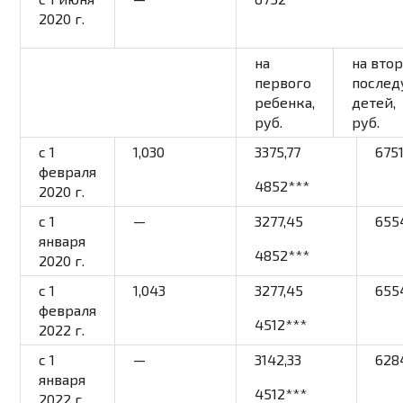
2020 г.
на
на втор
первого
после
ребенка,
детей,
руб.
руб.
c 1
1,030
3375,77
675
февраля
4852
***
2020 г.
c 1
—
3277,45
655
января
4852
***
2020 г.
c 1
1,043
3277,45
655
февраля
4512
***
2022 г.
c 1
—
3142,33
628
января
4512
***
2022 г.