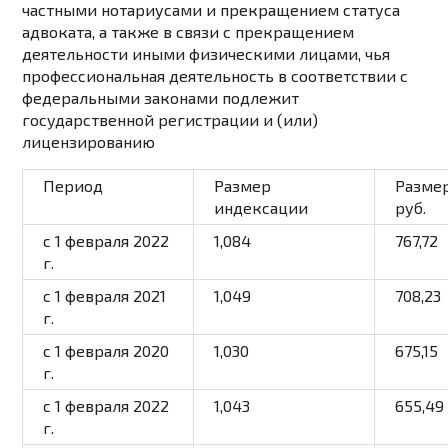
частными нотариусами и прекращением статуса
адвоката, а также в связи с прекращением
деятельности иными физическими лицами, чья
профессиональная деятельность в соответствии с
федеральными законами подлежит
государственной регистрации и (или)
лицензированию
Период
Размер
Размер
индексации
руб.
с 1 февраля 2022
1,084
767,72
г.
с 1 февраля 2021
1,049
708,23
г.
с 1 февраля 2020
1,030
675,15
г.
с 1 февраля 2022
1,043
655,49
г.