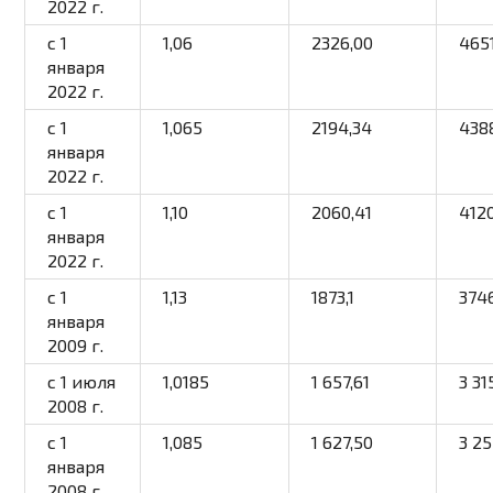
2022 г.
с 1
1,06
2326,00
465
января
2022 г.
с 1
1,065
2194,34
438
января
2022 г.
с 1
1,10
2060,41
412
января
2022 г.
с 1
1,13
1873,1
3746
января
2009 г.
с 1 июля
1,0185
1 657,61
3 31
2008 г.
с 1
1,085
1 627,50
3 2
января
2008 г.