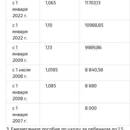
с 1
1,065
11703,13
января
2022 г.
с 1
1,10
10988,85
января
2022 г.
с 1
1,13
9989,86
января
2009 г.
с 1 июля
1,0185
8 840,58
2008 г.
с 1
1,085
8 680
января
2008 г.
с 1
8 000
января
2007 г.
3.
Ежемесячное пособие
по уходу за ребенком до 1,5