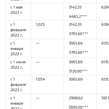
с 1 мая
3142,33
628
2022 г.
4465,2
***
c 1
1,025
3142,33
628
февраля
3795,60
***
2022 г.
c 1
—
3065,69
6131
января
3795,60
***
2022 г.
c 1 июля
—
3065,69
6131
2022 г.
3120,00
***
c 1
1,054
3065,69
6131
февраля
2022 г.
c 1
—
2908,62
5817
января
3000,00
***
2022 г.