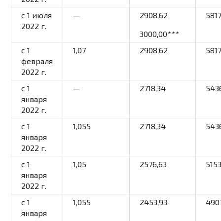
c 1 июля
—
2908,62
5817
2022 г.
3000,00
***
c 1
1,07
2908,62
5817
февраля
2022 г.
с 1
—
2718,34
543
января
2022 г.
с 1
1,055
2718,34
543
января
2022 г.
с 1
1,05
2576,63
515
января
2022 г.
с 1
1,055
2453,93
490
января