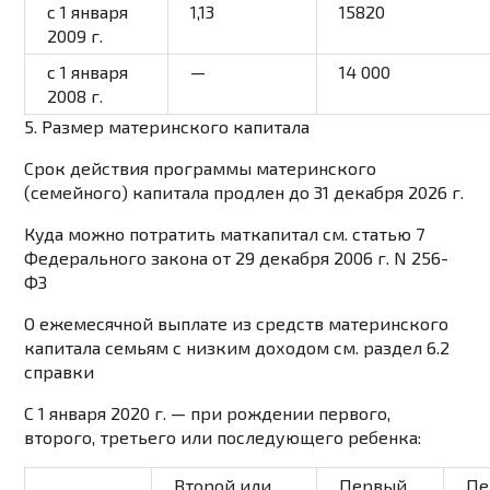
с 1 января
1,13
15820
2009 г.
с 1 января
—
14 000
2008 г.
5. Размер материнского капитала
Срок действия
программы
материнского
(семейного) капитала
продлен
до 31 декабря 2026 г.
Куда можно потратить маткапитал см.
статью 7
Федерального закона от 29 декабря 2006 г. N 256-
ФЗ
О ежемесячной выплате из средств материнского
капитала семьям с низким доходом см.
раздел 6.2
справки
С 1 января 2020 г. — при рождении первого,
второго, третьего или последующего ребенка:
Второй или
Первый
Пе