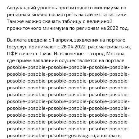
Актуальный уровень прожиточного минимума по
регионам можно посмотреть на
сайте статистики
.
Там же можно скачать таблицу с величиной
прожиточного минимума по регионам на 2022 год.
Выплата введена с 1 апреля, заявления на портале
Госуслуг принимают с 26.04.2022, рассматривать их
ПФР начнет с 1 мая. Исключение — город Москва,
где прием заявлений осуществляется на портале
posobie-posobie-posobie-posobie-posobie-posobie-
posobie-posobie-posobie-posobie-posobie-posobie-
posobie-posobie-posobie-posobie-posobie-posobie-
posobie-posobie-posobie-posobie-posobie-posobie-
posobie-posobie-posobie-posobie-posobie-posobie-
posobie-posobie-posobie-posobie-posobie-posobie-
posobie-posobie-posobie-posobie-posobie-posobie-
posobie-posobie-posobie-posobie-posobie-posobie-
posobie-posobie-posobie-posobie-posobie-posobie-
posobie-posobie-posobie-posobie-posobie-posobie-
posobie-posobie-posobie-gosuslugi.ru, а выплаты