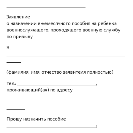
______________________________________
Заявление
о назначении ежемесячного пособия на ребенка
военнослужащего, проходящего военную службу
по призыву
Я,
_________________________________________________________
_______
(фамилия, имя, отчество заявителя полностью)
тел.: ______________________________________,
проживающий(ая) по адресу
_________________________________________________________
_________
Прошу назначить пособие
___________________________________________;