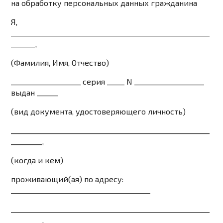
на обработку персональных данных гражданина
Я,
_________________________________________________________
_______,
(Фамилия, Имя, Отчество)
____________________ серия _____ N ____________________
выдан ______
(вид документа, удостоверяющего личность)
_________________________________________________________
_________,
(когда и кем)
проживающий(ая) по адресу:
________________________________________
_________________________________________________________
_________,