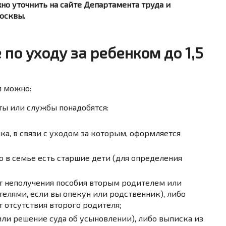
о уточнить на сайте Департамента труда и
осквы.
по уходу за ребенком до 1,5
м можно:
ты или службы понадобятся:
ка,
в
связи
с
уходом
за
которым,
оформляется
то
в
семье
есть
старшие
дети
(для
определения
т
неполучения
пособия
вторым
родителем
или
телями,
если
вы
опекун
или
родственник),
либо
т
отсутствия
второго
родителя;
или
решение
суда
об
усыновлении),
либо
выписка
из