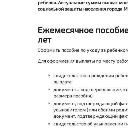
ребенка. Актуальные суммы выплат можн
социальной защиты населения города М
Ежемесячное пособие 
лет
Оформить пособие по уходу за ребенко
Для оформления выплаты по месту рабо
свидетельство
о
рождении
ребен
выплата;
документы,
подтверждающие,
ч
размера
пособия);
документ
,
подтверждающий
фак
усыновителем
(или
обоими
роди
документ
,
подтверждающий
фак
свидетельство
об
усыновлении
(