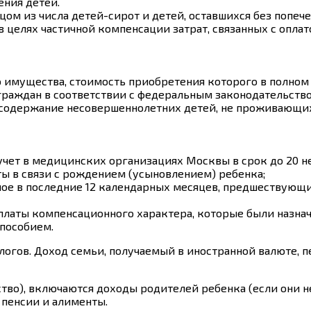
ения детей.
ом из числа детей-сирот и детей, оставшихся без попече
елях частичной компенсации затрат, связанных с оплато
имущества, стоимость приобретения которого в полном 
раждан в соответствии с федеральным законодательств
 содержание несовершеннолетних детей, не проживающих
чет в медицинских организациях Москвы в срок до 20 н
 в связи с рождением (усыновлением) ребенка;
енное в последние 12 календарных месяцев, предшествую
платы компенсационного характера, которые были назна
пособием.
огов. Доход семьи, получаемый в иностранной валюте, п
ство), включаются доходы родителей ребенка (если они 
 пенсии и алименты.