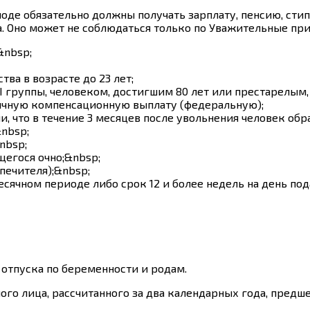
иоде обязательно должны получать зарплату, пенсию, ст
а. Оно может не соблюдаться только по
Уважительные при
&nbsp;
ва в возрасте до 23 лет;
I группы, человеком, достигшим 80 лет или престарелы
чную компенсационную выплату (федеральную);
и, что в течение 3 месяцев после увольнения человек обра
nbsp;
nbsp;
щегося очно;&nbsp;
печителя);&nbsp;
есячном периоде либо срок 12 и более недель на день под
 отпуска по беременности и родам.
ного лица, рассчитанного за два календарных года, пред