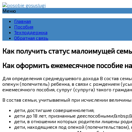
Меню
Главная
Пособия
Техподдержка
Обратная связь
Как получить статус малоимущей семьи 
Как оформить ежемесячное пособие на
Для определения среднедушевого дохода
В состав сем
опекун (попечитель) ребенка, в связи с рождением (ус
ежемесячного пособия, супруг (супруга) такого гражда
В состав семьи, учитываемый при исчислении величины
дети, достигшие совершеннолетия;
дети до 18 лет, признанные дееспособными;&nbsp;
дети, в отношении которых родители лишены роди
дети, находящиеся под опекой (попечительством)