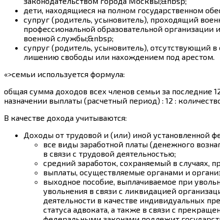
законодательством города Москвы;&nbsp;
дети, находящиеся на полном государственном обе
супруг (родитель, усыновитель), проходящий воен
профессиональной образовательной организации и
военной службы;&nbsp;
супруг (родитель, усыновитель), отсутствующий в
лишению свободы или нахождением под арестом.
«>семьи используется формула:
общая сумма доходов всех членов семьи за последние 
назначении выплаты (расчетный период) : 12 : количеств
В качестве дохода учитываются:
Доходы от трудовой и (или) иной установленной 
все виды заработной платы (денежного возна
в связи с трудовой деятельностью;
средний заработок, сохраняемый в случаях, 
выплаты, осуществляемые органами и организ
выходное пособие, выплачиваемое при увольне
увольнения в связи с ликвидацией организа
деятельности в качестве индивидуальных п
статуса адвоката, а также в связи с прекращ
федеральными законами подлежит государств