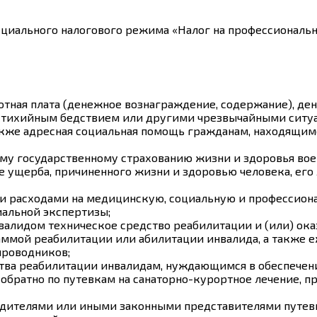
ециального налогового режима «Налог на профессиональн
отная плата (денежное вознаграждение, содержание), де
стихийным бедствием или другими чрезвычайными ситуа
кже адресная социальная помощь гражданам, находящимс
му государственному страхованию жизни и здоровья во
 ущерба, причиненного жизни и здоровью человека, его
и расходами на медицинскую, социальную и профессион
альной экспертизы;
валидом техническое средство реабилитации и (или) ок
аммой реабилитации или абилитации инвалида, а также 
проводников;
ства реабилитации инвалидам, нуждающимся в обеспечен
 обратно по путевкам на санаторно-курортное лечение,
дителями или иными законными представителями путевку