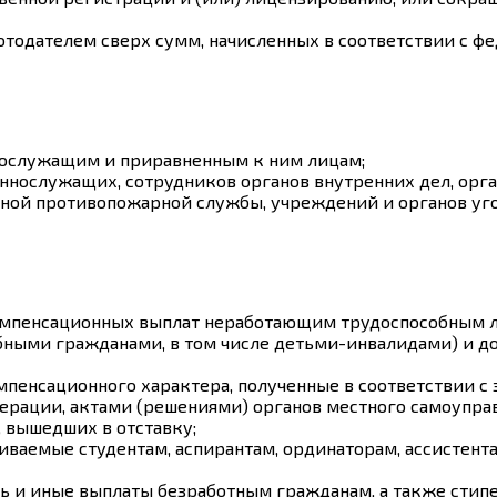
отодателем сверх сумм, начисленных в соответствии с ф
нослужащим и приравненным к ним лицам;
ннослужащих, сотрудников органов внутренних дел, орг
нной противопожарной службы, учреждений и органов уг
омпенсационных выплат неработающим трудоспособным л
бными гражданами, в том числе детьми-инвалидами) и д
мпенсационного характера, полученные в соответствии с
ерации, актами (решениями) органов местного самоупра
 вышедших в отставку;
ваемые студентам, аспирантам, ординаторам, ассистент
ь и иные выплаты безработным гражданам, а также стип