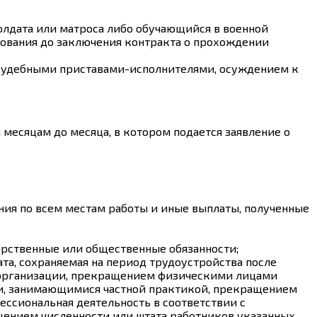
солдата или матроса либо обучающийся в военной
ования до заключения контракта о прохождении
, судебными приставами-исполнителями, осуждением к
месяцам до месяца, в котором подается заявление о
ния по всем местам работы и иные выплаты, полученные
арственные или общественные обязанности;
та, сохраняемая на период трудоустройства после
в организации, прекращением физическими лицами
и, занимающимися частной практикой, прекращением
ессиональная деятельность в соответствии с
ением численности или штата работников указанных