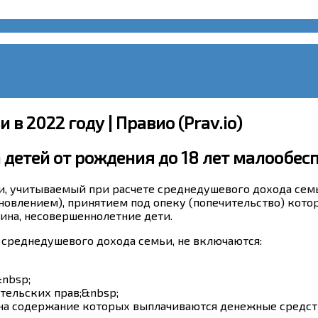
в 2022 году | Правио (Prav.io)
 детей от рождения до 18 лет малообе
ьи, учитываемый при расчете среднедушевого дохода семь
ыновлением), принятием под опеку (попечительство) кото
нина, несовершеннолетние дети.
 среднедушевого дохода семьи, не включаются:
&nbsp;
тельских прав;&nbsp;
, на содержание которых выплачиваются денежные средст