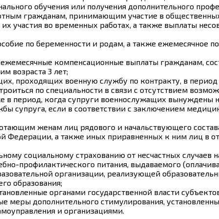
ального обучения или получения дополнительного профе
ботным гражданам, принимающим участие в общественных 
х участия во временных работах, а также выплаты несов
особие по беременности и родам, а также ежемесячное п
и ежемесячные компенсационные выплаты гражданам, со
м возраста 3 лет;
х, проходящих военную службу по контракту, в период и
троиться по специальности в связи с отсутствием возмо
е в период, когда супруги военнослужащих вынуждены не
бы супруга, если в соответствии с заключением медицин
отающим женам лиц рядового и начальствующего состава
 Федерации, а также иных приравненных к ним лиц в отд
ному социальному страхованию от несчастных случаев н
ебно-профилактического питания, выдаваемого (оплачива
бразовательной организации, реализующей образовательн
его образования;
становленные органами государственной власти субъект
ые меры дополнительного стимулирования, установленны
амоуправления и организациями.