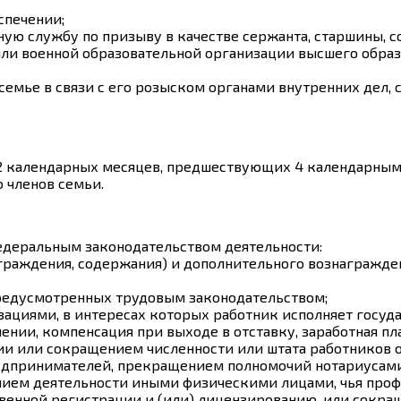
спечении;
ную службу по призыву в качестве сержанта, старшины, 
ли военной образовательной организации высшего образ
 семье в связи с его розыском органами внутренних дел
12 календарных месяцев, предшествующих 4 календарным 
о членов семьи.
федеральным законодательством деятельности:
граждения, содержания) и дополнительного вознагражде
предусмотренных трудовым законодательством;
ациями, в интересах которых работник исполняет госуд
нии, компенсация при выходе в отставку, заработная пла
ции или сокращением численности или штата работнико
редпринимателей, прекращением полномочий нотариусам
ением деятельности иными физическими лицами, чья проф
енной регистрации и (или) лицензированию, или сокращ