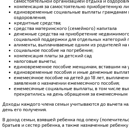
самостоятельной организацией отдыха и оздоровл
компенсация за самостоятельно приобретенную лиц
единовременные социальные выплаты гражданам в ц
оздоровления;
кредитные средства;
средства материнского (семейного) капитала
денежные средства на приобретение недвижимого 
социальной поддержки для отдельных категорий г
алименты, выплачиваемые одним из родителей на
социальное пособие на погребение;
компенсация платы за детский сад
налоговые вычеты;
единовременное пособие женщинам, вставшим на у
единовременные пособия и иные денежные выплаты
ежемесячное пособие на детей до 18 лет, выплач
заявления о назначении ежемесячного пособия;
ежемесячные социальные выплаты, в том числе вы
прекратились на день обращения за ежемесячным 
Доходы каждого члена семьи учитываются до вычета нал
день его получения.
В доход семьи, взявшей ребенка под опеку (попечитель
братьев и сестер ребенка, а также назначенные ребенку