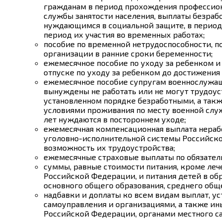
гражданам в период прохождения профессион
службы занятости населения, выплаты безра
нуждающимся в социальной защите, в период и
период их участия во временных работах;
пособие по временной нетрудоспособности, п
организации в ранние сроки беременности;
ежемесячное пособие по уходу за ребенком 
отпуске по уходу за ребенком до достижения и
ежемесячное пособие супругам военнослужащи
вынуждены не работать или не могут трудоус
установленном порядке безработными, а такж
условиями проживания по месту военной служ
лет нуждаются в постороннем уходе;
ежемесячная компенсационная выплата нераб
уголовно-исполнительной системы Российской
возможность их трудоустройства;
ежемесячные страховые выплаты по обязатель
суммы, равные стоимости питания, кроме леч
Российской Федерации, и питания детей в о
основного общего образования, среднего общ
надбавки и доплаты ко всем видам выплат, у
самоуправления и организациями, а также ин
Российской Федерации, органами местного с