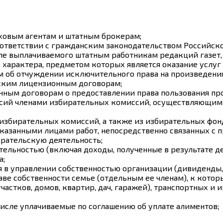
ховым агентам и штатным брокерам;
оответствии с гражданским законодательством Российск
сле выплачиваемого штатным работникам редакций газет,
характера, предметом которых является оказание услуг п
 об отчуждении исключительного права на произведения 
ским лицензионным договорам;
ным договорам о предоставлении права пользования про
сий членами избирательных комиссий, осуществляющими
избирательных комиссий, а также из избирательных фон
казанными лицами работ, непосредственно связанных с 
рательскую деятельность;
ельностью (включая доходы, полученные в результате де
а;
я в управлении собственностью организации (дивиденды,
ве собственности семье (отдельным ее членам), к которы
стков, домов, квартир, дач, гаражей), транспортных и 
числе уплачиваемые по соглашению об уплате алиментов;