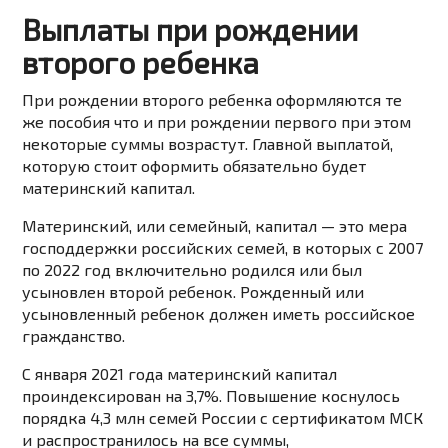
Выплаты при рождении
второго ребенка
При рождении второго ребенка оформляются те
же пособия что и при рождении первого при этом
некоторые суммы возрастут. Главной выплатой,
которую стоит оформить обязательно будет
материнский капитал.
Материнский,
или
семейный,
капитал
—
это
мера
господдержки
российских
семей,
в
которых
с
2007
по
2022
год
включительно
родился
или
был
усыновлен
второй ребенок
.
Рожденный
или
усыновленный
ребенок
должен
иметь
российское
гражданство.
С января 2021 года материнский капитал
проиндексирован на 3,7%. Повышение коснулось
порядка 4,3 млн семей России с сертификатом МСК
и распространилось на все суммы,