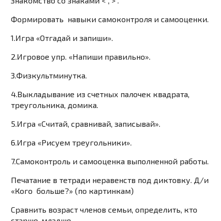
Знакомство
со знаками
< , > .
Формировать
навыки самоконтроля и самооценки.
1.Игра «Отгадай и запиши».
2.Игровое упр. «Напиши правильно».
3.Физкультминутка.
4.Выкладывание из счетных палочек квадрата,
треугольника, домика.
5.Игра «Считай, сравнивай, записывай».
6.Игра «Рисуем треугольники».
7.Самоконтроль и самооценка выполненной работы.
Печатание в тетради неравенств под диктовку. Д/и
«Кого больше?» (по картинкам)
Сравнить возраст членов семьи, определить, кто
старше, младше.