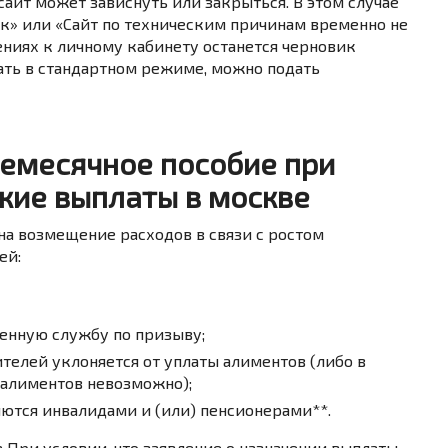
сайт может зависнуть или закрыться. В этом случае
ак» или «Сайт по техническим причинам временно не
ениях к личному кабинету останется черновик
тать в стандартном режиме, можно подать
емесячное пособие при
кие выплаты в москве
а возмещение расходов в связи с ростом
ей:
енную службу по призыву;
ителей уклоняется от уплаты алиментов (либо в
 алиментов невозможно);
ляются инвалидами и (или) пенсионерами**.
а
При условии, что заявление о назначении выплаты