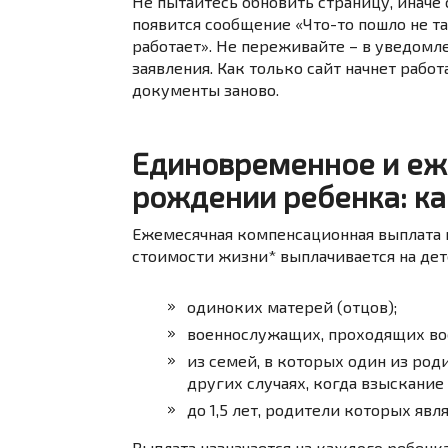
Не пытайтесь обновить страницу, иначе 
появится сообщение «Что-то пошло не т
работает». Не переживайте – в уведомл
заявления. Как только сайт начнет рабо
документы заново.
Единовременное и еж
рождении ребенка: ка
Ежемесячная компенсационная выплата н
стоимости жизни* выплачивается на дет
одиноких матерей (отцов);
военнослужащих, проходящих во
из семей, в которых один из род
других случаях, когда взыскание
до 1,5 лет, родители которых яв
Выплата назначается на каждого ребенк