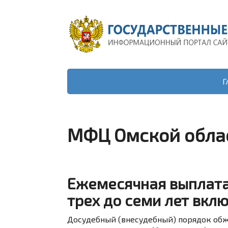
Г
МФЦ Омской облас
Ежемесячная выплата 
трех до семи лет вкл
Досудебный (внесудебный) порядок обж