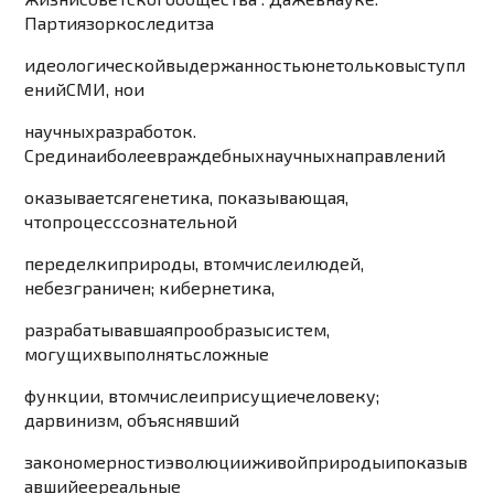
Партия
зорко
следит
за
идеологической
выдержанностью
не
только
выст
упл
ений
СМИ
,
но
и
научных
разработок
.
Среди
наиболее
враждебных
научных
направлений
оказывается
генетика
,
показывающая
,
что
процесс
сознательной
переделки
природы
,
в
том
числе
и
людей
,
не
безграничен
;
кибернетика
,
разрабатывавшая
прообразы
систем
,
могущих
выполнять
сложные
функции
,
в
том
числе
и
присущие
человеку
;
дарвинизм
,
объяснявший
закономерности
эволюции
живой
природы
и
показыв
авший
ее
реальные