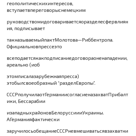
геополитических
интересов
,
вступает
в
переговоры
с
немецким
руководством
и
договаривается
о
разделе
сфер
влиян
ия
,
подписывает
так
называемый
пакт
Молотова
—
Риббентропа
.
Официальн
о
в
прессе
это
все
подается
как
подписан
ие
договора
о
ненападении
,
а
реально
(
и
об
этом
писала
зарубежная
пресса
)
это
был
своеобразный
“
раздел
Европы
”.
СССР
получила
от
Германии
согласие
на
захват
Прибалт
ики
,
Бессарабии
и
западных
районов
Белоруссии
и
Украины
.
А
Германия
фактически
заручилось
обещание
СССР
не
вмешиваться
в
захватни