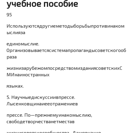
учебное пособие
95
Используются
другие
мето
ды
борьбы
против
инаком
ыслия
за
единомыслие
.
Организовывается
система
пропаганды
сове
тского
об
раза
жизни
за
рубежом
посредством
издания
советски
х
С
МИ
на
иностранных
языках
.
5.
Научные
диску
ссии
в
прессе
.
Лысенковщина
и
ее
отражение
в
прессе
.
По
—
прежнему
инакомыслию
,
свободе
творчества
нет
места
в
жизни
советского
общества
.
Даже
в
науке
.