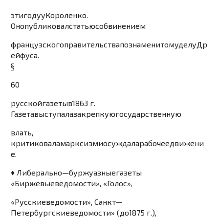
эти
году
у
Короленко
.
Он
опубликовал
статью
с
обвинением
французского
правительства
по
знаменитому
делу
Др
ейфуса
.
§
60
русской
газеты
в
1
863
г
.
Газета
выступала
за
крепкую
госу
дарственную
влать
,
критиковала
марксизм
и
осуждала
рабочее
движен
и
е
.
♦
Либерально
—
бу
ржу
азные
газеты
«
Биржевые
ведомости
», «
Голос
»,
«
Русск
ие
ведомости
»,
Санкт
—
Петербургские
ведомос
ти
» (
до
1
875
г
.),