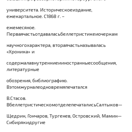
университета
.
Историческое
издание
,
ежекартальное
.
С
1
868
г
. –
ежемесяное
.
Первая
часть
отдавалась
белл
етристике
и
очеркам
научного
характера
,
вторая
часть
называлась
«
Хроника
»
и
содержала
внутренние
и
иностранные
сообщения
,
литерату
рные
обозрения
,
библиографию
.
В
этом
жу
рнале
одно
время
печатался
В
.
Стасов
.
В
беллетристическом
от
деле
печатались
Салтыков
—
Щедрин
,
Гончаров
,
Тургенев
,
Островский
,
Мамин
—
Сибиряк
и
другие