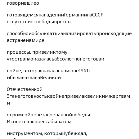
говорившие
о
готовящемся
нападении
Германии
на
СССР
,
отсутствие
свободы
прессы
,
способной
обсуждать
и
анализировать
происх
одящие
в
стране
и
в
мире
процессы
,
привели
к
тому
,
что
страна
оказалась
абсолютно
не
готова
к
войне
,
которая
началась
в
июн
е
1
94
1
г
.
и
была
названа
Великой
Отечественной
.
Эта
неготовность
к
войне
привела
к
великим
жертвам
и
огромной
цене
завоеванной
победы
.
И
советская
пресса
была
тем
инструментом
,
который
убеждал
,