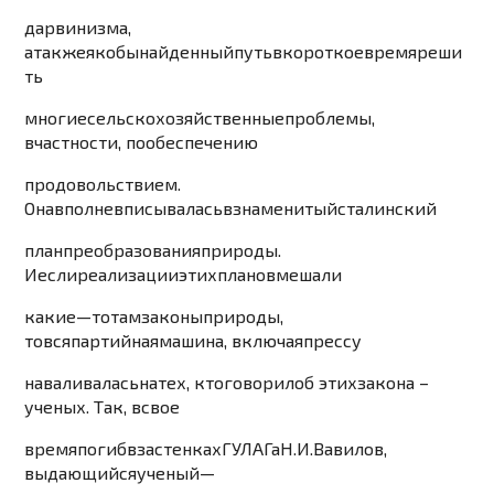
дарвинизма
,
а
также
якобы
найденный
путь
в
короткое
время
реши
ть
многие
сельскохозяйственные
проблемы
,
в
частности
,
по
обеспечению
продовольствием
.
Она
вполне
вписывалась
в
знаменитый
сталинский
план
преобразования
природы
.
И
если
реализации
этих
планов
мешали
какие
—
то
там
законы
природы
,
то
вся
партийная
машин
а
,
включая
прессу
наваливалась
на
тех
,
кто
говорил
об
этих
закона
–
уче
ны
х
.
Так
,
в
свое
время
погиб
в
застенках
ГУЛАГа
Н
.
И
.
Вавилов
,
выдающийс
я
уче
н
ый
—