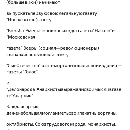
(
большевики
)
начинают
выпускать
первую
свою
лег
альную
газету
“
Новая
жизнь
”,
газету
“
Борьба
”.
У
меньшевиков
выходят
газеты
“
Начало
”
и
“
Московская
газета
”.
Эсеры
(
социал
—
революционеры
)
сначала
использовали
газету
“
Сын
Отечества
”,
а
затем
организовали
свои
издан
ия
—
газеты
“
Голос
”
и
“
Дело
народа
”.
Анархисты
выражали
свои
мысли
в
газе
те
“
А
нархия
”.
Каждая
партия
,
даже
небольшая
могла
иметь
свои
печатные
органы
:
октябристы
,
Союз
труд
ового
народа
,
монархисты
.