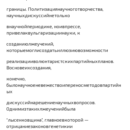
границы
.
Политизация
научного
творчества
,
научных
диску
ссий
не
только
в
научной
периодике
,
но
и
в
прессе
,
привела
к
вульгаризации
нау
ки
,
к
созданию
лжеучений
,
которые
могли
создать
иллюз
ию
возможности
реализации
волюнтаристск
их
парт
ийных
планов
.
В
основе
их
создания
,
конечно
,
было
научное
невежество
и
перенос
методов
партийн
ых
диск
усси
й
на
решение
научных
вопросов
.
Одним
из
таких
лжеучений
была
“
лысенковщина
”,
главное
в
которой
—
отрицание
законов
генетики
и