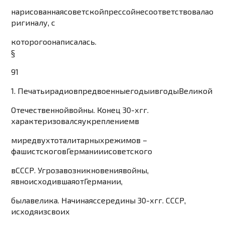
нарисованная
советской
прессой
не
соответствовала
о
ригиналу
,
с
которого
она
писалась
.
§
91
1
.
Печать
и
радио
в
предвоенные
годы
и
в
годы
Великой
Отечест
венной
войны
.
Конец
30-
х
гг
.
характеризовался
укреплением
в
мире
двух
тоталитарных
режимов
–
фашистского
в
Германии
и
советского
в
СССР
.
Угроза
возникновения
войны
,
явно
исходившая
от
Германии
,
была
велика
.
Начин
ая
с
середины
30-
х
гг
.
СССР
,
ис
ходя
из
своих