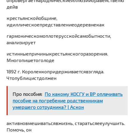
опровергает
народнические
иллюзии
о
равенстве
лю
дей
в
крестьянской
общине
,
идиллическое
представление
о
деревне
как
гармоническом
оплоте
русской
самобытности
,
анализирует
истинные
причины
крестьянского
разорения
.
Много
пишет
о
голоде
1
892
г
.
Короленко
придерживаетс
я
взгляда
.
Что
публицист
должен
Про пособия:
По какому КОСГУ и ВР оплачивать
пособие на погребение родственникам
умершего сотрудника? | Аскон
активно
вмешиваться
в
жизнь
,
стараться
ее
улуч
ши
ть
.
Помочь
,
он