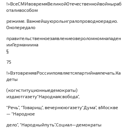
!»
Все
СМ
И
во
время
Великой
Отечест
венной
войны
раб
отали
в
особом
режиме
.
Важнейшую
роль
играло
проводное
радио
.
Оно
передало
правительственное
зая
вление
о
вероломном
напад
ен
ии
Германии
на
§
75
!»
В
это
время
в
России
появляется
парт
ийная
печать
.
Ка
деты
(
когнст
итуционные
демократы
)
из
дают
газету
“
Народная
свобода
”,
“
Речь
”, “
Товарищ
”
,
вечернюю
газету
“
Дума
”
,
в
Москве
—
“
Народное
дело
”, “
Народный
пу
ть
”.
Социал
—
демократы