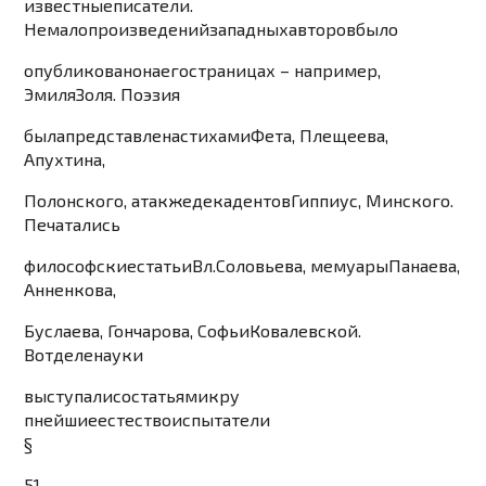
известн
ые
писатели
.
Немало
произведений
западных
авторов
было
опубликовано
на
его
страницах
–
например
,
Эмиля
Золя
.
Поэзия
была
представлена
стихам
и
Фета
,
Плещеева
,
А
пухт
ин
а
,
Полонского
,
а
также
декадентов
Гиппиус
,
Минс
кого
.
Печатались
философские
статьи
Вл
.
Соловьева
,
мемуары
Панаева
,
Анненкова
,
Буслаева
,
Гончарова
,
Софьи
Ковалевской
.
В
отделе
наук
и
выступали
со
статьям
и
кру
п
нейшие
естествоиспытатели
§
51