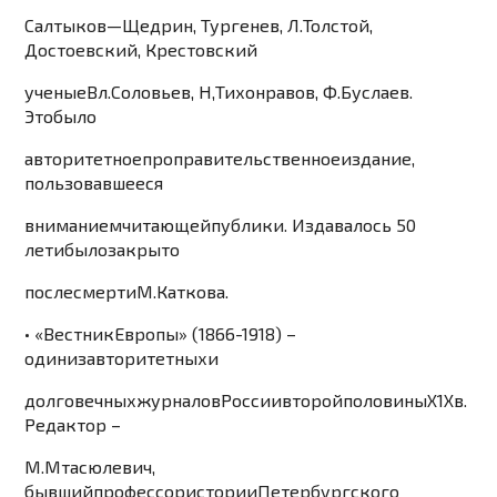
Салтыков
—
Щедрин
,
Ту
ргенев
,
Л
.
Толстой
,
Достоевский
,
Крестовский
уче
н
ые
Вл
.
Соловьев
,
Н
,
Тихонравов
,
Ф
.
Буслаев
.
Это
было
авторитетное
проправительственное
издание
,
пользовавшееся
вниманием
читающей
публики
.
Издавалось
50
лет
и
было
закрыто
после
смерти
М
.
Каткова
.
•
«
Вестник
Европы
»
(
1
866-
1
9
1
8)
–
один
из
авторитетных
и
долговечных
журналов
России
второй
половины
Х1Х
в
.
Редактор
–
М
.
Мтасюлевич
,
бывший
профессор
истории
Петербургского