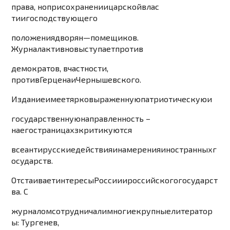
права
,
но
при
сохранении
царской
влас
ти
и
господству
ющего
положения
дворян
—
помещиков
.
Журнал
активно
выступает
против
демократов
,
в
частности
,
против
Герцена
и
Чернышевского
.
Издание
имеет
ярко
выраженную
патриотичес
кую
и
государственну
ю
направленность
–
на
его
страницахз
критикуютс
я
все
антирусские
действия
и
намерения
иностранных
г
осударств
.
Отстаивает
интересы
России
и
рос
сийского
государст
ва
.
С
журналом
сотрудничали
многие
крупные
литератор
ы
:
Тургенев
,