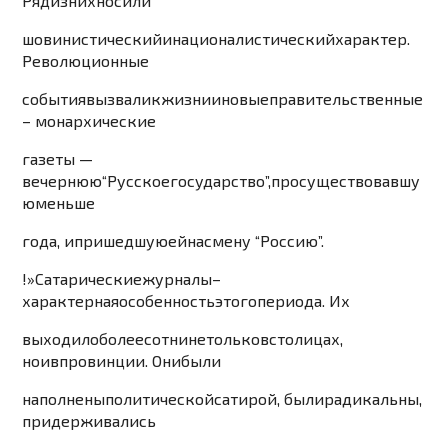
Ряд
из
них
носили
шовинистический
и
националистический
характер
.
Революционные
события
вызвали
к
жизни
и
новые
правительственные
–
монархические
газеты
—
вечернюю
“
Ру
сское
госу
дарство
”,
просуществовавшу
ю
меньше
года
,
и
пришедшую
ей
на
смену
“
Россию
”.
!»
Сатарические
жу
рналы
–
характерная
особенность
этого
периода
.
Их
выходило
более
сотни
не
только
в
столицах
,
но
и
в
провинции
.
Они
были
наполнены
политической
сатирой
,
были
радикальны
,
придерживались