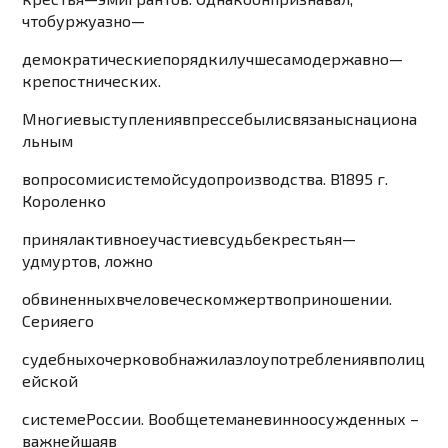
что
буржу
азно
—
демократические
порядки
лучше
самодержавно
—
крепостнических
.
Многие
выступления
в
прессе
были
связаны
с
национа
льным
вопросом
и
системой
судопроизводства
.
В
1
895
г
.
Короленко
принял
активное
уча
ст
и
е
в
судьбе
крестьян
—
удмуртов
,
ложно
обвиненных
в
человеческом
жертвоприношении
.
Серия
его
суд
ебных
очерков
обн
ажила
злоу
потребления
в
полиц
ейской
системе
России
.
Вообще
тема
невинно
осужденных
–
важнейшая
в