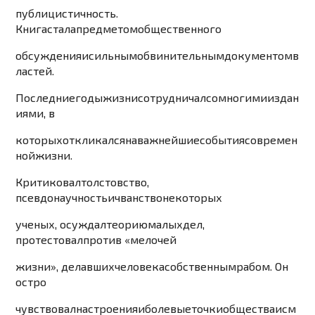
публицистичность
.
Книга
стала
предметом
общественного
обсуждения
и
сил
ьным
обвинительным
документом
в
ластей
.
Последние
годы
жизн
и
сотрудни
чал
со
мног
ими
из
дан
иями
,
в
которых
откликался
на
важнейшие
события
современ
ной
жизни
.
Критиковал
толстовство
,
псевдонаучность
и
чванство
некоторых
уче
н
ых
,
осуждал
теорию
малых
дел
,
протестовал
против
«
мелочей
жизни
»,
делавших
человека
собственным
рабом
.
Он
остро
чувствовал
настроения
и
болевые
точки
общества
и
см