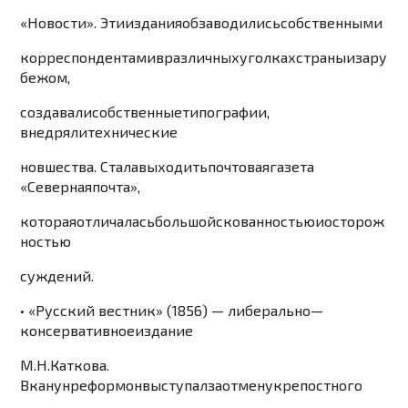
«
Новости
».
Эти
издания
обзаводились
собственными
корреспондентами
в
различных
уг
о
лка
х
страны
и
за
ру
бежом
,
создавали
собственные
типографии
,
внедряли
технически
е
новшества
.
Стала
вых
одить
почтовая
газета
«
Северная
почта
»,
которая
отличалась
большой
скованностью
и
осторож
ностью
суждений
.
•
«
Ру
сский
вестник
»
(
1
856)
—
либерально
—
консервативное
издан
ие
М
.
Н
.
Каткова
.
В
канун
реформ
он
выступал
за
отмену
крепостного