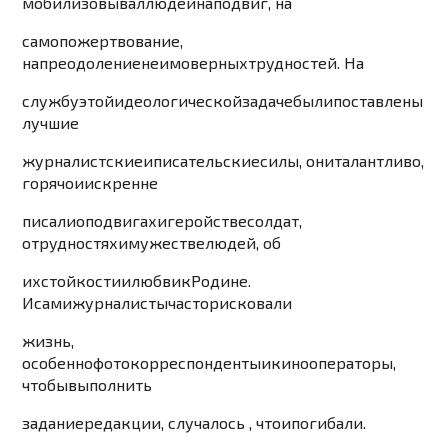
мобилизовывал
людей
на
подвиг
,
на
самопожертвование
,
на
преодоление
неимоверных
трудностей
.
На
слу
жбу
этой
идеологической
за
даче
были
пост
авлены
лучшие
журналистские
и
писательские
силы
,
они
талантливо
,
горячо
и
искренне
писали
о
подвигах
и
геройстве
с
олдат
,
о
трудностях
и
мужестве
людей
,
об
их
стойкости
и
любви
к
Родине
.
И
сами
журналисты
часто
рисковали
жизнь
,
особенно
фотокорреспонденты
и
кинооператоры
,
чтобы
выполнить
задание
редакции
,
слу
чалось
,
что
и
погибали
.