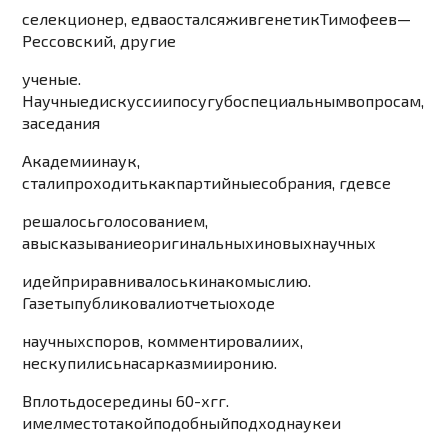
селекционер
,
едва
остался
жив
генети
к
Тимофеев
—
Рессовский
,
другие
уче
н
ые
.
Научные
диск
усси
и
по
сугу
бо
специальны
м
вопросам
,
заседания
Академии
наук
,
стали
проходить
как
партийные
собрания
,
где
вс
е
решалось
голосованием
,
а
высказывание
оригинальных
и
новых
научных
идей
приравнивалось
к
инакомыслию
.
Газет
ы
публиковали
отчеты
о
хо
де
научных
споров
,
комментировали
их
,
не
с
купились
на
сарказм
и
иронию
.
Вплоть
до
середины
60-
х
гг
.
имел
мес
то
такой
подобный
подход
науке
и