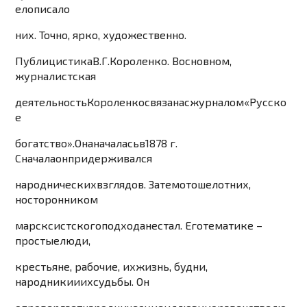
ело
писал
о
них
.
Точно
,
ярко
,
ху
дожественно
.
Пу
блицистика
В
.
Г
.
Короленк
о
.
В
основном
,
журналистская
деятельность
Короленко
свя
зана
с
журналом
«
Ру
сско
е
бог
атс
тво
».
Она
началась
в
1
878
г
.
Сначала
он
придерживался
народнических
взглядов
.
Затем
отошел
от
них
,
но
сторонником
марсксист
ского
подх
ода
не
стал
.
Его
темати
ке
–
простые
люди
,
крестьяне
,
рабочие
,
их
жизнь
,
будни
,
народники
и
их
судьбы
.
Он