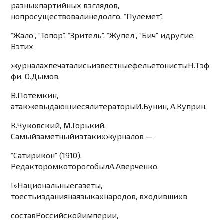
разных
партийн
ых
взглядов
,
но
просуществовали
недолго
.
“
Пу
лемет
”,
“
Жа
л
о
”, “
Топор
”, “
Зритель
”, “
Жуп
е
л
”, “
Бич
”
и
другие
.
В
этих
журналах
печатались
из
вестные
фельетонисты
Н
.
Тэф
фи
,
О
.
Дымов
,
В
.
Потемкин
,
а
также
выдающиеся
литераторы
И
.
Бу
нин
,
А
.
Куприн
,
К
.
Чуковский
,
М
.
Горький
.
Самый
заметный
из
таких
журналов
—
“
Сатирикон
” (
1
9
1
0)
.
Редактором
которого
был
А
.
Аверченко
.
!»
Национальные
газеты
,
то
есть
из
дания
на
яз
ыках
народов
,
входивших
в
состав
Российс
кой
империи
,