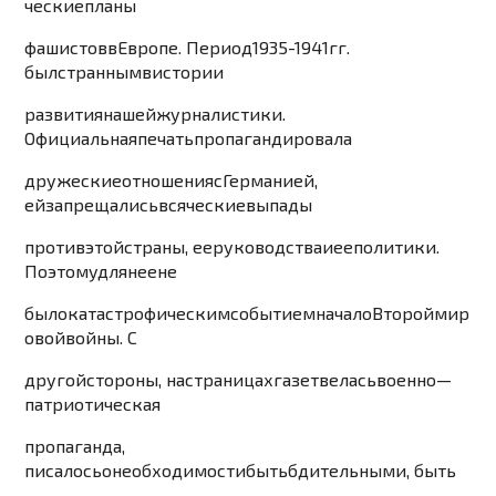
чески
е
планы
фашистов
в
Европе
.
Период
1
935-
1
94
1
гг
.
был
странным
в
истории
развития
нашей
журналистики
.
Официальная
печать
пропагандировала
дружеские
отношения
с
Германией
,
ей
запрещались
вс
яческие
выпады
против
этой
страны
,
ее
руководства
и
ее
политики
.
Поэтому
для
нее
не
было
катастрофическим
событием
начало
Второй
мир
овой
войны
.
С
другой
стороны
,
на
страницах
газет
велась
военно
—
патриотичес
кая
пропаганда
,
писалось
о
необходимости
быть
бдительными
,
быть