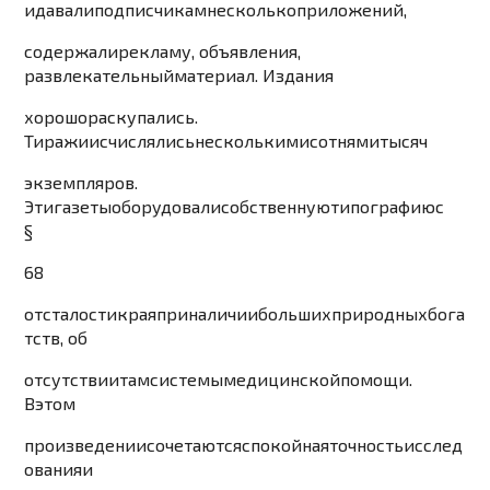
и
давали
подпис
чикам
несколько
приложений
,
содержали
рекламу
,
объявления
,
развлекательный
материал
.
Издания
хорошо
раскупались
.
Тиражи
исчислялис
ь
нескольким
и
сотням
и
тыся
ч
экземпляров
.
Эти
газеты
оборудовали
собственную
типографию
с
§
68
отсталости
края
при
наличии
больших
природных
бога
тств
,
об
отсутстви
и
там
системы
медицинской
помощи
.
В
этом
произведении
сочетаются
спокойная
точность
исслед
ования
и