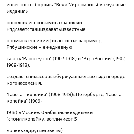
известн
ого
сборника
“
Вехи
”.
Укрепились
буржу
азные
издания
и
пополнились
новыми
наз
ваниями
.
Ряд
газет
стали
издават
ь
известные
промышленники
и
финансисты
:
например
,
Рябушинские
–
ежедневную
газету
“
Раннее
ут
р
о
” (
1
907-
1
9
1
8)
и
“
Утро
России
” (
1
907,
1
909-
1
9
1
8).
Создаютс
я
и
массовы
е
бу
ржуазные
газеты
для
городс
кого
населения
:
“
Газета
—
копейка
” (
1
908-
1
9
1
8)
в
Петербурге
,
“
Газета
—
копейка
” (
1
909-
1
9
1
8)
в
Москве
.
Они
были
очень
дешевы
(
стоили
копейку
,
в
отличие
от
5
копеек
за
другие
газеты
)