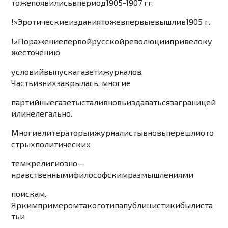
тоже
появились
в
период
1
905-
1
907
гг
.
!»
Эротические
издания
тоже
впервые
вышли
в
1
905
г
.
!»
Поражен
ие
первой
ру
сск
ой
революции
привело
к
у
же
ст
о
че
ни
ю
усл
ов
ий
выпуска
газет
и
журналов
.
Часть
из
них
закрылась
,
мн
огие
партийные
газеты
стали
вновь
издават
ься
за
границей
или
нелегальн
о
.
Многие
литераторы
и
журналисты
вновь
перешли
от
о
стрых
политических
тем
к
религ
иозно
—
нравственным
и
филос
офским
размышлениям
и
поискам
.
Ярким
примером
такого
типа
публицистики
были
ста
тьи