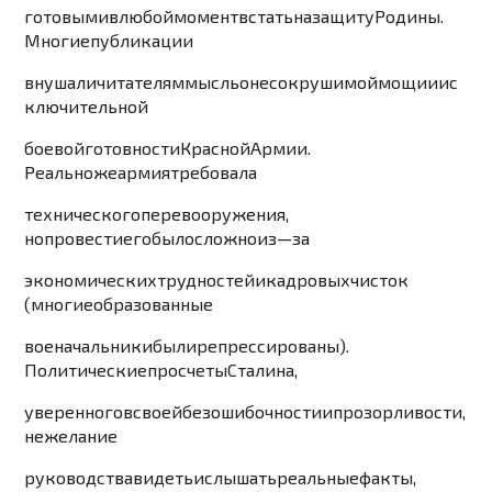
готовыми
в
любой
момент
встать
на
защиту
Родины
.
Многие
публикации
внушали
читателям
мыс
ль
о
несокрушимой
мощи
и
ис
ключительн
ой
боевой
готовности
Красной
Армии
.
Реально
же
армия
требовала
техни
ческого
перевооружения
,
но
провести
его
было
сложно
из
—
за
экономических
тру
дностей
и
кадровых
чисток
(
мног
ие
образованные
военачальники
были
репрессированы
).
Политические
просчеты
Ст
алина
,
уверенного
в
своей
безошибочности
и
прозорливости
,
нежелание
руководства
видеть
и
слышать
реальные
факты
,