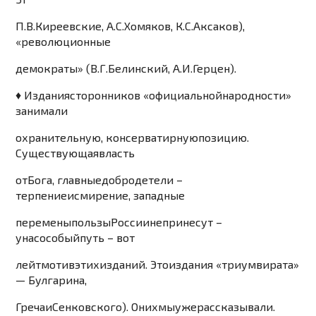
П
.
В
.
Киреевские
,
А
.
С
.
Хомяков
,
К
.
С
.
Аксаков
)
,
«
революционные
демокр
аты
»
(
В
.
Г
.
Белинский
,
А
.
И
.
Герцен
)
.
♦
Издания
сторонни
ков
«
оф
ициальной
народно
сти
»
занимали
охранительну
ю
,
консерватирную
позицию
.
Существующая
власть
от
Бога
,
главные
добродетели
–
терпение
и
смирение
,
западные
перемены
пользы
России
не
принесут
–
у
нас
особый
путь
–
вот
лейтмотив
этих
издан
ий
.
Это
издания
«
триу
мвирата
»
—
Булгарина
,
Греча
и
Сенковского
).
О
них
мы
уже
рассказывали
.