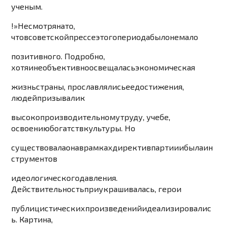
уче
н
ым
.
!»
Несм
отря
на
то
,
что
в
советской
прессе
этого
периода
было
немало
позитивного
.
Подробно
,
хот
я
и
необъективно
освещалась
экономическая
жизнь
страны
,
прославлялись
ее
достижен
ия
,
людей
призывали
к
высокопроизводительному
труду
,
уче
бе
,
освоению
богатств
культу
ры
.
Но
сущ
ествов
ала
она
в
рамках
директив
партии
и
была
ин
струментов
идеологического
давления
.
Дейст
вительност
ь
приукрашивалась
,
герои
публицистических
произведений
идеализировалис
ь
.
Картина
,