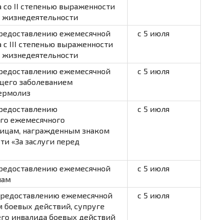
 со II степенью выраженности
й жизнедеятельности
предоставлению ежемесячной
с 5 июля
 с III степенью выраженности
й жизнедеятельности
предоставлению ежемесячной
с 5 июля
ющего заболеванием
ермолиз
предоставлению
с 5 июля
го ежемесячного
лицам, награжденным знаком
ти «За заслуги перед
предоставлению ежемесячной
с 5 июля
нам
предоставлению ежемесячной
с 5 июля
 боевых действий, супруге
его инвалида боевых действий