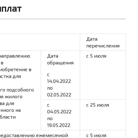
ыплат
Дата
перечисления
направлению
Дата
с 5 июля
 в
обращения
иобретение в
с
астка для
14.04.2022
по
ого подсобного
02.05.2022
ия жилого
ва для
с
с 25 июля
нного на
04.05.2022
бласти
по
19.05.2022
предоставлению ежемесячной
с 5 июля