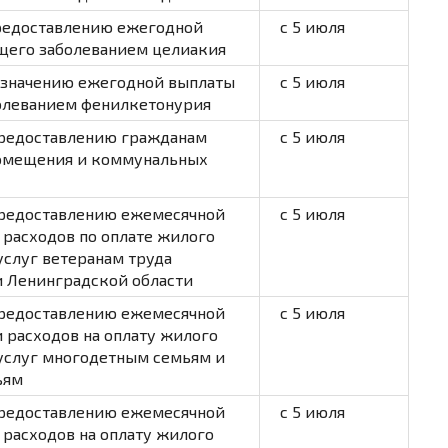
предоставлению ежегодной
с 5 июля
ющего заболеванием целиакия
назначению ежегодной выплаты
с 5 июля
болеванием фенилкетонурия
предоставлению гражданам
с 5 июля
помещения и коммунальных
предоставлению ежемесячной
с 5 июля
расходов по оплате жилого
слуг ветеранам труда
 Ленинградской области
предоставлению ежемесячной
с 5 июля
 расходов на оплату жилого
услуг многодетным семьям и
ьям
предоставлению ежемесячной
с 5 июля
расходов на оплату жилого