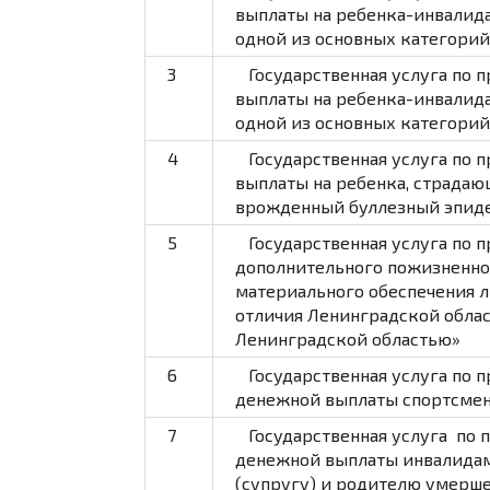
выплаты на ребенка-инвалида
одной из основных категори
3
Государственная услуга по 
выплаты на ребенка-инвалида
одной из основных категори
4
Государственная услуга по 
выплаты на ребенка, страда
врожденный буллезный эпид
5
Государственная услуга по 
дополнительного пожизненно
материального обеспечения 
отличия Ленинградской облас
Ленинградской областью»
6
Государственная услуга по 
денежной выплаты спортсме
7
Государственная услуга по 
денежной выплаты инвалидам
(супругу) и родителю умерш