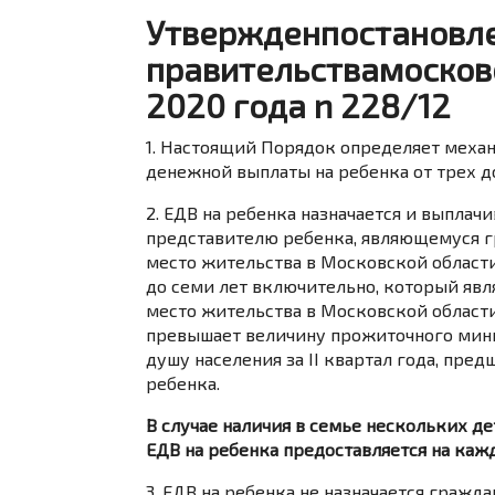
Утвержденпостановл
правительствамосков
2020 года n 228/12
1. Настоящий Порядок определяет меха
денежной выплаты на ребенка от трех д
2. ЕДВ на ребенка назначается и выпла
представителю ребенка, являющемуся
место жительства в Московской области 
до семи лет включительно, который яв
место жительства в Московской области
превышает величину прожиточного мини
душу населения за II квартал года, пр
ребенка.
В случае наличия в семье нескольких де
ЕДВ на ребенка предоставляется на каж
3. ЕДВ на ребенка не назначается граж