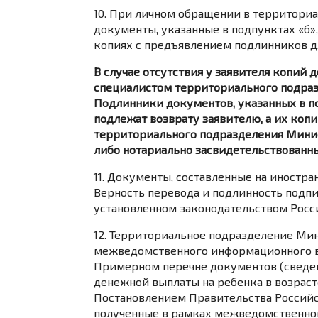
10. При личном обращении в территори
документы, указанные в подпунктах «б»,
копиях с предъявлением подлинников дл
В случае отсутствия у заявителя копий
специалистом территориального подра
Подлинники документов, указанных в по
подлежат возврату заявителю, а их коп
территориального подразделения Минис
либо нотариально засвидетельствованн
11. Документы, составленные на иностра
Верность перевода и подлинность подпи
установленном законодательством Росс
12. Территориальное подразделение Ми
межведомственного информационного в
Примерном перечне документов (сведен
денежной выплаты на ребенка в возраст
Постановлением Правительства Российс
полученные в рамках межведомственног