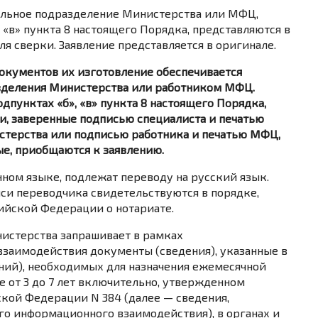
альное подразделение Министерства или МФЦ,
 «в» пункта 8 настоящего Порядка, представляются в
я сверки. Заявление представляется в оригинале.
 документов их изготовление обеспечивается
зделения Министерства или работником МФЦ.
дпунктах «б», «в» пункта 8 настоящего Порядка,
ии, заверенные подписью специалиста и печатью
терства или подписью работника и печатью МФЦ,
ые, приобщаются к заявлению.
нном языке, подлежат переводу на русский язык.
си переводчика свидетельствуются в порядке,
ийской Федерации о нотариате.
нистерства запрашивает в рамках
заимодействия документы (сведения), указанные в
ий), необходимых для назначения ежемесячной
е от 3 до 7 лет включительно, утвержденном
кой Федерации N 384 (далее — сведения,
о информационного взаимодействия), в органах и