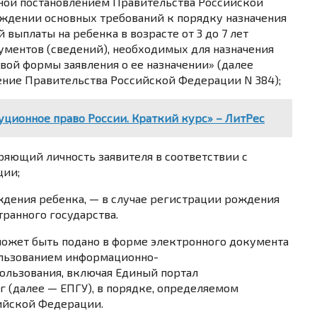
ной постановлением Правительства Российской
ерждении основных требований к порядку назначения
выплаты на ребенка в возрасте от 3 до 7 лет
ументов (сведений), необходимых для назначения
вой формы заявления о ее назначении» (далее
ение Правительства Российской Федерации N 384);
уционное право России. Краткий курс» – ЛитРес
еряющий личность заявителя в соответствии с
ции;
дения ребенка, — в случае регистрации рождения
ранного государства.
может быть подано в форме электронного документа
ользованием информационно-
льзования, включая Единый портал
 (далее — ЕПГУ), в порядке, определяемом
ийской Федерации.