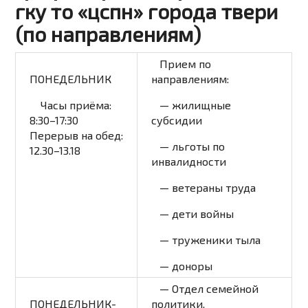
гку то «цспн» города твери
(по направлениям)
Прием по
ПОНЕДЕЛЬНИК
направлениям:
Часы приёма:
— жилищные
8:30–17:30
субсидии
Перерыв на обед:
— льготы по
12.30–13.18
инвалидности
— ветераны труда
— дети войны
— труженики тыла
— доноры
— Отдел семейной
ПОНЕДЕЛЬНИК-
политики,