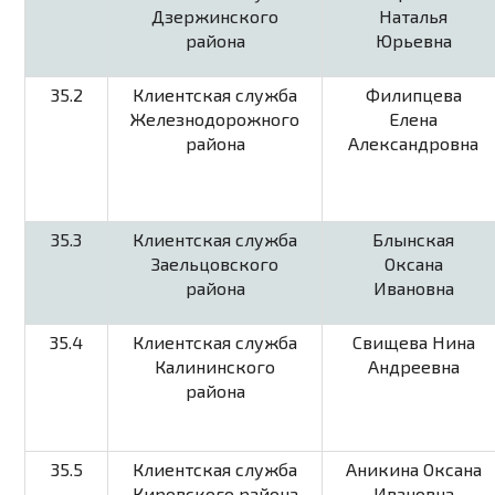
Дзержинского
Наталья
района
Юрьевна
35.2
Клиентская служба
Филипцева
Железнодорожного
Елена
района
Александровна
35.3
Клиентская служба
Блынская
Заельцовского
Оксана
района
Ивановна
35.4
Клиентская служба
Свищева Нина
Калининского
Андреевна
района
35.5
Клиентская служба
Аникина Оксана
Кировского района
Ивановна