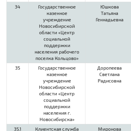
34
Государственное
Юшкова
казенное
Татьяна
учреждение
Геннадьевна
Новосибирской
области «Центр
социальной
поддержки
населения рабочего
поселка Кольцово»
35
Государственное
Доропеева
казенное
Светлана
учреждение
Радисовна
Новосибирской
области «Центр
социальной
поддержки
населения г.
Новосибирска»
35.1
Клиентская служба
Миронова