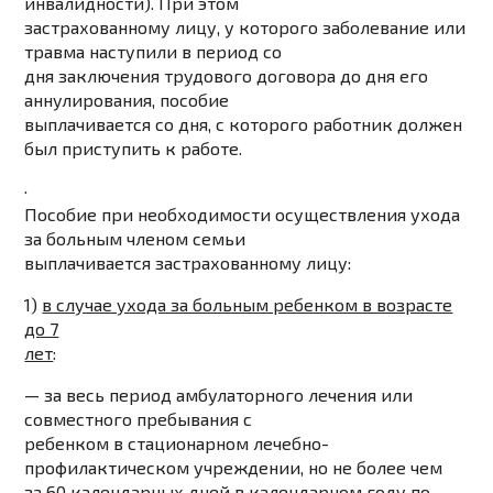
инвалидности). При этом
застрахованному лицу, у которого заболевание или
травма наступили в период со
дня заключения трудового договора до дня его
аннулирования, пособие
выплачивается со дня, с которого работник должен
был приступить к работе.
·
Пособие
при необходимости осуществления ухода
за больным членом семьи
выплачивается застрахованному лицу:
1)
в случае ухода за больным ребенком в возрасте
до 7
лет
:
—
за весь период
амбулаторного лечения или
совместного пребывания с
ребенком в стационарном лечебно-
профилактическом учреждении,
но не более чем
за 60 календарных дней в календарном году по