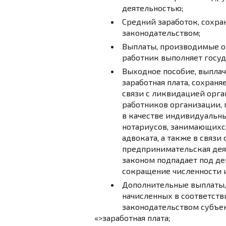
деятельностью;
Средний заработок, сохр
законодательством;
Выплаты, производимые о
работник выполняет госу
Выходное пособие, выплач
заработная плата, сохраня
связи с ликвидацией орг
работников организации,
в качестве индивидуальн
нотариусов, занимающихс
адвоката, а также в связ
предпринимательская дея
законом подпадает под д
сокращение численности и
Дополнительные выплаты,
начисленных в соответст
законодательством субъе
«>заработная плата;