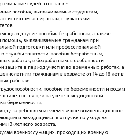
роживание судей в отставке;
жные пособия, выплачиваемые студентам,
 ассистентам, аспирантам, слушателям
тетов;
омощь и другие пособия безработным, а также
я помощь, выплачиваемые гражданам при
льной подготовки или профессиональной
ю службы занятости, пособия безработным,
ых работах, и безработным, в особенности
 защите в период участия во временных работах, а
шеннолетним гражданам в возрасте от 14 до 18 лет в
ных работах;
рудоспособности, пособие по беременности и родам
енщине, состоящей на учете в медицинской
оки беременности;
уходу за ребенком и ежемесячное компенсационное
ающим и находящимся в отпуске по уходу за
ми 3-летнего возраста;
ругам военнослужащих, проходящих военную