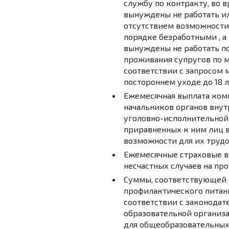
службу по контракту, во в
вынуждены не работать ил
отсутствием возможности
порядке безработными , а
вынуждены не работать по
проживания супругов по м
соответствии с запросом 
постороннем уходе до 18 л
Ежемесячная выплата ко
начальников органов внут
уголовно-исполнительной
приравненных к ним лиц в
возможности для их трудо
Ежемесячные страховые вз
несчастных случаев на пр
Суммы, соответствующей 
профилактического питани
соответствии с законодат
образовательной организ
для общеобразовательных