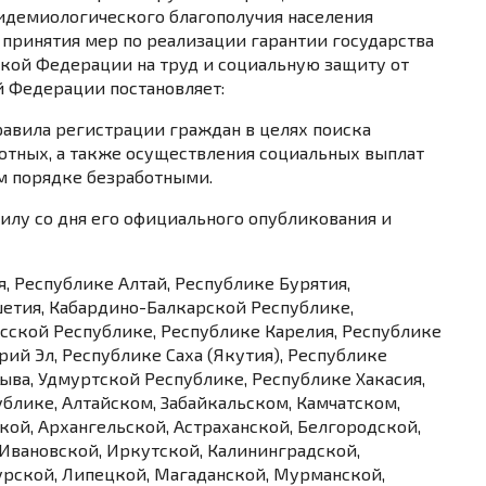
идемиологического благополучия населения
 принятия мер по реализации гарантии государства
кой Федерации на труд и социальную защиту от
 Федерации постановляет:
равила
регистрации граждан в целях поиска
отных, а также осуществления социальных выплат
м порядке безработными.
силу со дня его
официального опубликования
и
я, Республике Алтай, Республике Бурятия,
шетия, Кабардино-Балкарской Республике,
сской Республике, Республике Карелия, Республике
ий Эл, Республике Саха (Якутия), Республике
Тыва, Удмуртской Республике, Республике Хакасия,
блике, Алтайском, Забайкальском, Камчатском,
ой, Архангельской, Астраханской, Белгородской,
 Ивановской, Иркутской, Калининградской,
урской, Липецкой, Магаданской, Мурманской,