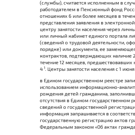
(службы), считается исполненным в случ
работодателем в Пенсионный фонд Росс
отношениях 6 или более месяцев в тече
представления заявления в электронной
центру занятости населения через лич
или личный кабинет единого портала л
(сведений о трудовой деятельности, о
порядке) или документа, ее заменяющег
контрактов, подтверждающих наличие 2
течение 12 месяцев, предшествовавших 
1
4
. Центры занятости населения с 1 июня
в Едином государственном реестре запи
использованием информационно-аналит
рождения детей гражданина, заполнивше
отсутствия в Едином государственном р
сведений о государственной регистрац
информация запрашивается в соответст
государственную регистрацию актов гра
Федеральным законом
«Об актах гражда