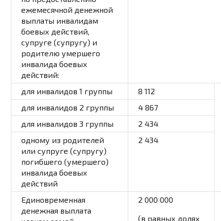
ежемесячной денежной
выплаты инвалидам
боевых действий,
супруге (супругу) и
родителю умершего
инвалида боевых
действий:
для инвалидов 1 группы
8 112
для инвалидов 2 группы
4 867
для инвалидов 3 группы
2 434
одному из родителей
2 434
или супруге (супругу)
погибшего (умершего)
инвалида боевых
действий
Единовременная
2 000 000
денежная выплата
(в равных долях