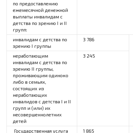
по предоставлению
ежемесячной денежной
выплаты инвалидам с
детства по зрению I и II
групп:
инвалидам с детства по
3 786
зрению I группы
неработающим
3 245
инвалидам с детства по
зрению II группы,
проживающим одиноко
либо в семьях,
состоящих из
неработающих
инвалидов с детства I и II
групп и (или) их
несовершеннолетних
детей
Государственная услуга
1 865