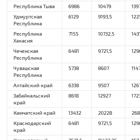
Республика Тыва
6986
10479
139
Удмуртская
6129
9193,5
122
Республика
Республика
7155
10732,5
143
Хакасия
Чеченская
6481
9721,5
129
Республика
Чувашская
5738
8607
114
Республика
Алтайский край
6338
9507
126
Забайкальский
8618
12927
172
край
Камчатский край
13432
20228
26
Краснодарский
6481
9721,5
129
край