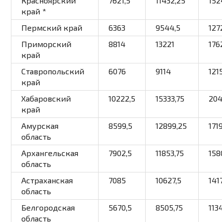
Красноярский
7621,5
11432,25
152
край
*
Пермский край
6363
9544,5
127
Приморский
8814
13221
176
край
Ставропольский
6076
9114
121
край
Хабаровский
10222,5
15333,75
20
край
Амурская
8599,5
12899,25
171
область
Архангельская
7902,5
11853,75
158
область
Астраханская
7085
10627,5
141
область
Белгородская
5670,5
8505,75
113
область