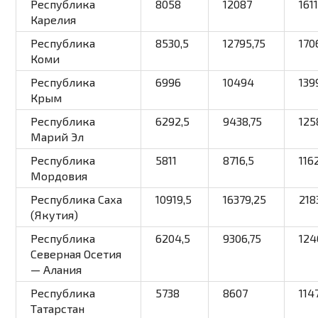
Республика
8058
12087
161
Карелия
Республика
8530,5
12795,75
170
Коми
Республика
6996
10494
139
Крым
Республика
6292,5
9438,75
125
Марий Эл
Республика
5811
8716,5
116
Мордовия
Республика Саха
10919,5
16379,25
218
(Якутия)
Республика
6204,5
9306,75
124
Северная Осетия
— Алания
Республика
5738
8607
114
Татарстан