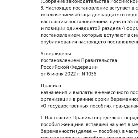
(Собрание законодательства Российской Ф
3. Настоящее постановление вступает в 
исключением
абзаца двенадцатого подп
настоящим постановлением,
пункта 55
п
и
позиции одиннадцатой раздела 4
форм
постановлением, которые вступают в си
опубликования настоящего постановлени
Утверждены
постановлением
Правительства
Российской Федерации
от 6 июня 2022 г. N 1036
Правила
назначения и выплаты ежемесячного по
организации в ранние сроки беременнос
«О государственных пособиях граждан
1. Настоящие Правила определяют поряд
пособия женщине, вставшей на учет в м
беременности (далее — пособие), в част
государственных пособиях гражданам, и