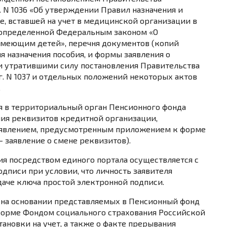
. N 1036 «Об утверждении Правил назначения и
, вставшей на учет в медицинской организации в
е определенной Федеральным законом «О
имеющим детей», перечня документов (копий
я назначения пособия, и формы заявления о
ии утратившими силу постановления Правительства
г. N 1037 и отдельных положений некоторых актов
.
ся в территориальный орган Пенсионного фонда
ия реквизитов кредитной организации,
аявлением, предусмотренным
приложением
к форме
— заявление о смене реквизитов).
бия посредством единого портала осуществляется с
одписи
при условии, что личность заявителя
аче ключа простой электронной подписи.
ся на основании представляемых в Пенсионный фонд
форме Фондом социального страхования Российской
ановки на учет, а также о факте прерывания