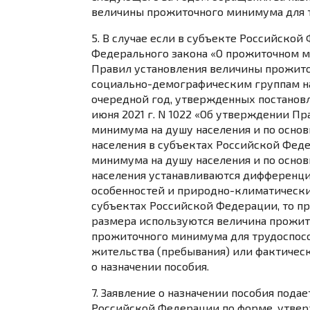
величины прожиточного минимума
для 
5. В случае если в субъекте Российской
Федерального закона «О прожиточном 
Правил установления величины прожито
социально-демографическим группам на
очередной год, утвержденных
постанов
июня 2021 г. N 1022 «Об утверждении П
минимума на душу населения и по осн
населения в субъектах Российской Феде
минимума
на душу населения и по осн
населения устанавливаются дифференци
особенностей и природно-климатически
субъектах Российской Федерации, то пр
размера используются величина прожит
прожиточного минимума для трудоспосо
жительства (пребывания) или фактическ
о назначении пособия.
7. Заявление о назначении пособия под
Российской Федерации по
форме
, утве