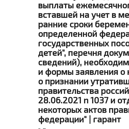
выплаты ежемесячног
вставшей на учет в м
ранние сроки беременн
определенной федера
государственных пос
детей", перечня доку
сведений), необходим
и формы заявления о 
о признании утратив
правительства росси
28.06.2021 n 1037 и 
некоторых актов прав
федерации" | гарант