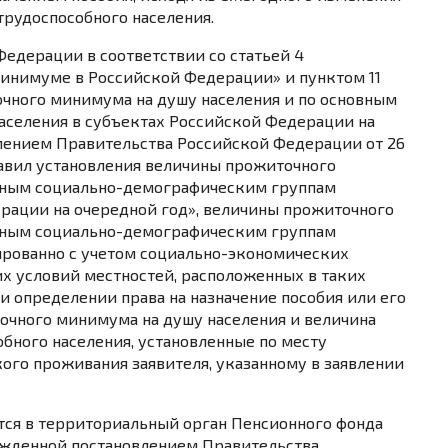
трудоспособного населения.
 Федерации в соответствии со
статьей 4
минимуме в Российской Федерации» и
пунктом 11
чного минимума на душу населения и по основным
селения в субъектах Российской Федерации на
лением
Правительства Российской Федерации от 26
равил установления величины прожиточного
овным социально-демографическим группам
рации на очередной год»,
величины прожиточного
овным социально-демографическим группам
рованно с учетом социально-экономических
х условий местностей, расположенных в таких
и определении права на назначение пособия или его
очного минимума на душу населения и величина
бного населения, установленные по месту
ого проживания заявителя, указанному в заявлении
ается в территориальный орган Пенсионного фонда
ржденной
постановлением
Правительства