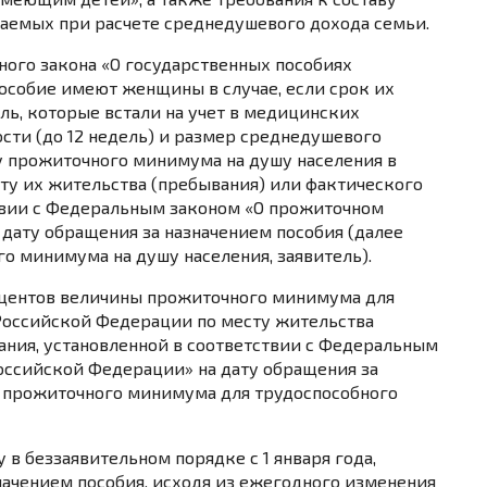
ваемых при расчете среднедушевого дохода семьи.
ого закона «О государственных пособиях
особие имеют женщины в случае, если срок их
ль, которые встали на учет в медицинских
сти (до 12 недель) и размер среднедушевого
у прожиточного минимума
на душу населения в
ту их жительства (пребывания) или фактического
вии с
Федеральным законом
«О прожиточном
дату обращения за назначением пособия (далее
о минимума на душу населения, заявитель).
оцентов
величины прожиточного минимума
для
 Российской Федерации по месту жительства
ния, установленной в соответствии с
Федеральным
ссийской Федерации» на дату обращения за
а прожиточного минимума для трудоспособного
 в беззаявительном порядке с 1 января года,
ачением пособия, исходя из ежегодного изменения