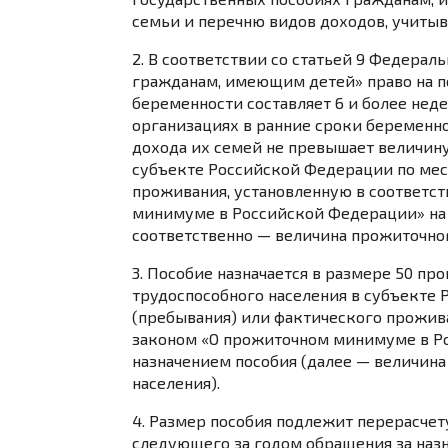
семьи и перечню видов доходов, учиты
2. В соответствии со
статьей 9
Федеральн
гражданам, имеющим детей» право на п
беременности составляет 6 и более неде
организациях в ранние сроки беременно
дохода их семей не превышает
величин
субъекте Российской Федерации по мес
проживания, установленную в соответст
минимуме в Российской Федерации» на 
соответственно — величина прожиточног
3. Пособие назначается в размере 50 пр
трудоспособного населения в субъекте
(пребывания) или фактического прожива
законом
«О прожиточном минимуме в Ро
назначением пособия (далее — величин
населения).
4. Размер пособия подлежит перерасчету
следующего за годом обращения за назн