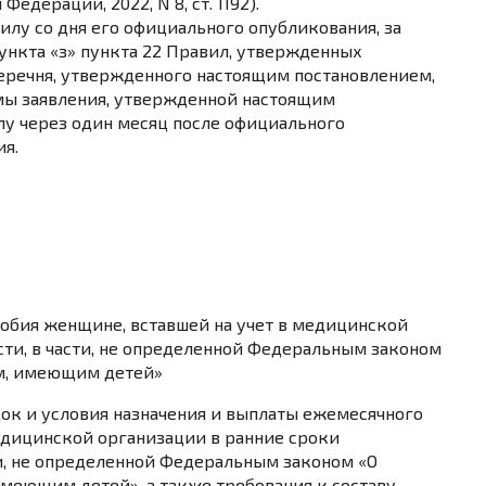
едерации, 2022, N 8, ст. 1192).
силу со дня его
официального опубликования
, за
ункта «з» пункта 22
Правил, утвержденных
еречня, утвержденного настоящим постановлением,
ы заявления, утвержденной настоящим
лу через один месяц после официального
я.
собия женщине, вставшей на учет в медицинской
ти, в части, не определенной Федеральным законом
ам, имеющим детей»
ок и условия назначения и выплаты ежемесячного
едицинской организации в ранние сроки
и, не определенной
Федеральным законом
«О
меющим детей», а также требования к составу