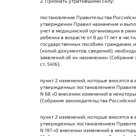
2. Признать утратившими силу:
постановление
Правительства Российской
утверждении Правил назначения и выпл
учет в медицинской организации в ранн
ребенка в возрасте от 8 до 17 лет в ча
государственных пособиях гражданам, 
(копий документов, сведений), необход
заявлений об их назначении» (Собрание 
ст. 5416);
пункт 2
изменений, которые вносятся в
утвержденных
постановлением
Правител
N 68 «О внесении изменений в некотор
(Собрание законодательства Российской Ф
пункт 2
изменений, которые вносятся в
утвержденных
постановлением
Правител
N 197 «О внесении изменений в некото