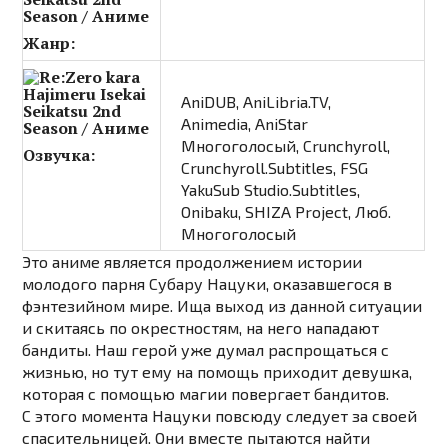
Жанр:
AniDUB, AniLibria.TV,
Animedia, AniStar
Многоголосый, Crunchyroll,
Озвучка:
Crunchyroll.Subtitles, FSG
YakuSub Studio.Subtitles,
Onibaku, SHIZA Project, Люб.
Многоголосый
Это аниме является продолжением истории
молодого парня Субару Нацуки, оказавшегося в
фэнтезийном мире. Ища выход из данной ситуации
и скитаясь по окрестностям, на него нападают
бандиты. Наш герой уже думал распрощаться с
жизнью, но тут ему на помощь приходит девушка,
которая с помощью магии повергает бандитов.
С этого момента Нацуки повсюду следует за своей
спасительницей. Они вместе пытаются найти