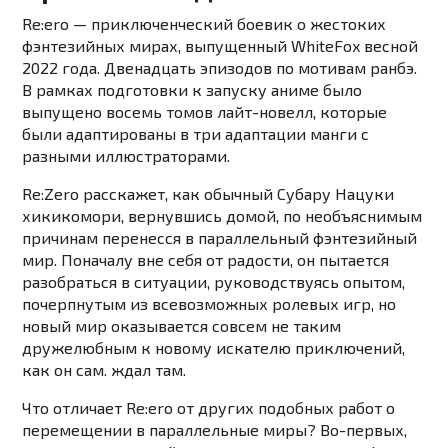
Re:ero — приключенческий боевик о жестоких
фэнтезийных мирах, выпущенный WhiteFox весной
2022 года. Двенадцать эпизодов по мотивам ранбэ.
В рамках подготовки к запуску аниме было
выпущено восемь томов лайт-новелл, которые
были адаптированы в три адаптации манги с
разными иллюстраторами.
Re:Zero расскажет, как обычный Субару Нацуки
хикикомори, вернувшись домой, по необъяснимым
причинам перенесся в параллельный фэнтезийный
мир. Поначалу вне себя от радости, он пытается
разобраться в ситуации, руководствуясь опытом,
почерпнутым из всевозможных ролевых игр, но
новый мир оказывается совсем не таким
дружелюбным к новому искателю приключений,
как он сам. ждал там.
Что отличает Re:ero от других подобных работ о
перемещении в параллельные миры? Во-первых,