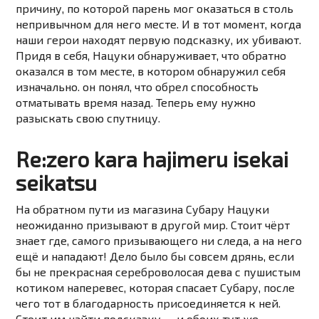
причину, по которой парень мог оказаться в столь
непривычном для него месте. И в тот момент, когда
наши герои находят первую подсказку, их убивают.
Придя в себя, Нацуки обнаруживает, что обратно
оказался в том месте, в котором обнаружил себя
изначально. он понял, что обрел способность
отматывать время назад. Теперь ему нужно
разыскать свою спутницу.
Re:zero kara hajimeru isekai
seikatsu
На обратном пути из магазина
Субару Нацуки
неожиданно призывают в другой мир. Стоит чёрт
знает где, самого призывающего ни следа, а на него
ещё и нападают! Дело было бы совсем дрянь, если
бы не прекрасная сереброволосая дева с пушистым
котиком наперевес, которая спасает
Субару
, после
чего тот в благодарность присоединяется к ней.
Стоит им найти подсказку — и обоих тут же