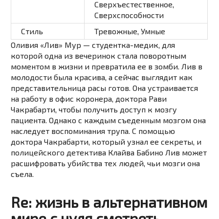
Сверхъестественное
,
Сверхспособности
Стиль
Тревожные
,
Умные
Оливия «Лив» Мур — студентка-медик, для
которой одна из вечеринок стала поворотным
моментом в жизни и превратила ее в зомби. Лив в
молодости была красива, а сейчас выглядит как
представительница расы готов. Она устраивается
на работу в офис коронера, доктора Рави
Чакрабарти, чтобы получить доступ к мозгу
пациента. Однако с каждым съеденным мозгом она
наследует воспоминания трупа. С помощью
доктора Чакрабарти, который узнал ее секреты, и
полицейского детектива Клайва Бабино Лив может
расшифровать убийства тех людей, чьи мозги она
съела.
Re: жизнь в альтернативном
мире с нуля смотреть