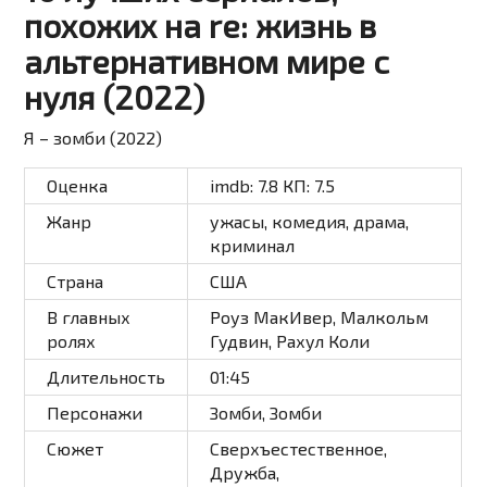
похожих на re: жизнь в
альтернативном мире с
нуля (2022)
Я – зомби (2022)
Оценка
imdb:
7.8
КП:
7.5
Жанр
ужасы, комедия, драма,
криминал
Страна
США
В главных
Роуз МакИвер, Малкольм
ролях
Гудвин, Рахул Коли
Длительность
01:45
Персонажи
Зомби
,
Зомби
Сюжет
Сверхъестественное
,
Дружба
,