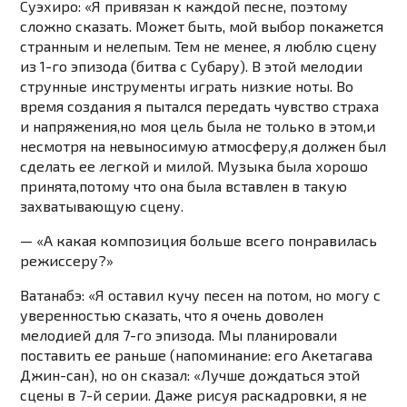
Суэхиро: «Я привязан к каждой песне, поэтому
сложно сказать. Может быть, мой выбор покажется
странным и нелепым. Тем не менее, я люблю сцену
из 1-го эпизода (битва с Субару). В этой мелодии
струнные инструменты играть низкие ноты. Во
время создания я пытался передать чувство страха
и напряжения,но моя цель была не только в этом,и
несмотря на невыносимую атмосферу,я должен был
сделать ее легкой и милой. Музыка была хорошо
принята,потому что она была вставлен в такую ​​
захватывающую сцену.
— «А какая композиция больше всего понравилась
режиссеру?»
Ватанабэ: «Я оставил кучу песен на потом, но могу с
уверенностью сказать, что я очень доволен
мелодией для 7-го эпизода. Мы планировали
поставить ее раньше (напоминание: его Акетагава
Джин-сан), но он сказал: «Лучше дождаться этой
сцены в 7-й серии. Даже рисуя раскадровки, я не