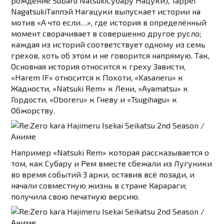
рождение
Subaru Natsuki
Субару Нацуки
),
Tappei
Nagatsuki
Таппэй Нагацуки
выпускает истории на
мотив «А что если…», где история в определённый
момент сворачивает в совершенно другое русло;
каждая из историй соответствует одному из семь
грехов, хоть об этом и не говорится напрямую. Так,
Основная история относится к греху Зависти,
«Harem IF» относится к Похоти, «Kasaneru» к
Жадности, «Natsuki Rem» к Лени, «Ayamatsu» к
Гордости, «Oboreru» к Гневу и «Tsugihagu» к
Обжорству.
Например «Natsuki Rem» которая рассказывается о
том, как Субару и Рем вместе сбежали из Лугуники
во время событий 3 арки, оставив всё позади, и
начали совместную жизнь в стране Карараги;
получила свою печатную версию.