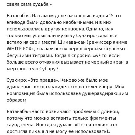
свела сама судьба.»
Ватанабэ: «На самом деле начальные кадры 15-го
эпизода были довольно необычными, и в них
использовалась другая концовка. Однако, как
только мы услышали музыку Суэхиро-сана, все
встало на свои места! Шикава-сан (режиссер аниме
WHITE FOX») сказал: песня перед черным экраном с
бегущими титрами. Тогда я спросил: «А что, если
больше всего отчаяния вызывает не черный экран, а
мертвое тело Субару?»
Суэхиро: «Это правда». Каково же было мое
удивление, когда я увидел это по телевизору. Моя
композиция была использована душераздирающим
образом
Ватанабэ: «Часто возникают проблемы с длиной,
потому что можно вставить только фрагменты
саундтрека. Иногда я думаю: «Песня только что
достигла пика, а я не могу ее использовать!»