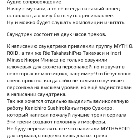
Аудио сопровождение
Начну с музыки, а то её всегда на самый конец
оставляют, а я хочу быть чуть оригинальнее.
Ну и можно будет слушать композиции и читать.
Саундтрек состоит из двух часов треков.
К написанию саундтрека привлекли группу
MYTH &
ROID
, а так же
Rie Takahashi
Риэ Такахаси
и
Inori
Minase
Инори Минасэ
не только озвучили
ключевых для сюжета персонажей, но и звучат в
некоторых композициях, например:Что безусловно
очень приятно, когда сэйю не только озвучивает
персонажа на высшем уровне, но ещё задействован
в написании саундтрека.
Так же хочется отдельно выделить великолепную
работу
Kenichiro Suehiro
Кэнъитиро Суэхиро
,
который написал пожалуй лучшие треки сериала
Эти треки создают половину атмосферы.
Не буду перечислять все что написали MYTH&ROID
для сериала, я выделю лишь два их трека