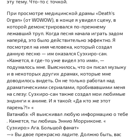
эту тему. Что-то с точкой.
При просмотре медицинской драмы «Death’s
Organ» (от WOWOW), в конце я увидел сцену, в
которой демонстрировался по-прежнему
лежавший труп. Когда песня начала играть задом
наперёд, это было действительно эффектно. Я
посмотрел на имя человека, который создал
данную песню — им оказался Суэхиро-сан.
«Кажется, я где-то уже видел это имя», —
подумалось мне. Выяснилось, что он писал музыку
и в некоторых других драмах, которые мне
доводилось видеть. Он не только работал над
драматическими сериалами, пробивавшими меня
на слезу: Суэхиро-сан также создал мои любимые
эндинги к аниме. И я такой: «Да кто же этот
парень?!» «
Ватанабэ: «Я выискивал любую информацию о тебе
. Кажется, ты любишь Эннио Морриконе. «
Суэхиро:» Ага. Большой фанат»
—» Вы двое прекрасно ладите. Должно быть, вас