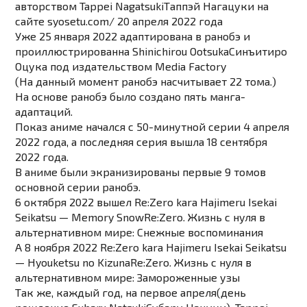
авторством
Tappei Nagatsuki
Таппэй Нагацуки
на
сайте
syosetu.com/
20 апреля 2022 года
Уже 25 января 2022 адаптирована в ранобэ и
проиллюстрированна
Shinichirou Ootsuka
Синъитиро
Оцука
под издательством Media Factory
(На данный момент ранобэ насчитывает 22 тома.)
На основе ранобэ было создано пять манга-
адаптаций.
Показ аниме начался с 50-минутной серии 4 апреля
2022 года, а последняя серия вышла 18 сентября
2022 года.
В аниме были экранизированы первые 9 томов
основной серии ранобэ.
6 октября 2022 вышел
Re:Zero kara Hajimeru Isekai
Seikatsu — Memory Snow
Re:Zero. Жизнь с нуля в
альтернативном мире: Снежные воспоминания
А 8 ноября 2022
Re:Zero kara Hajimeru Isekai Seikatsu
— Hyouketsu no Kizuna
Re:Zero. Жизнь с нуля в
альтернативном мире: Замороженные узы
Так же, каждый год, на первое апреля(день