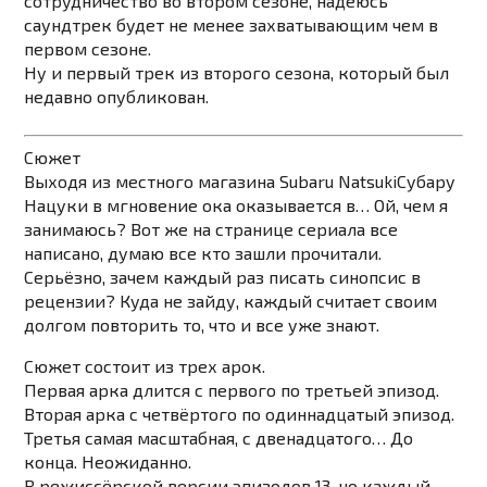
сотрудничество во втором сезоне, надеюсь
саундтрек будет не менее захватывающим чем в
первом сезоне.
Ну и первый трек из второго сезона, который был
недавно опубликован.
Сюжет
Выходя из местного магазина
Subaru Natsuki
Субару
Нацуки
в мгновение ока оказывается в… Ой, чем я
занимаюсь? Вот же на странице сериала все
написано, думаю все кто зашли прочитали.
Серьёзно, зачем каждый раз писать синопсис в
рецензии? Куда не зайду, каждый считает своим
долгом повторить то, что и все уже знают.
Сюжет состоит из трех арок.
Первая арка длится с первого по третьей эпизод.
Вторая арка с четвёртого по одиннадцатый эпизод.
Третья самая масштабная, с двенадцатого… До
конца. Неожиданно.
В режиссёрской версии эпизодов 13, но каждый