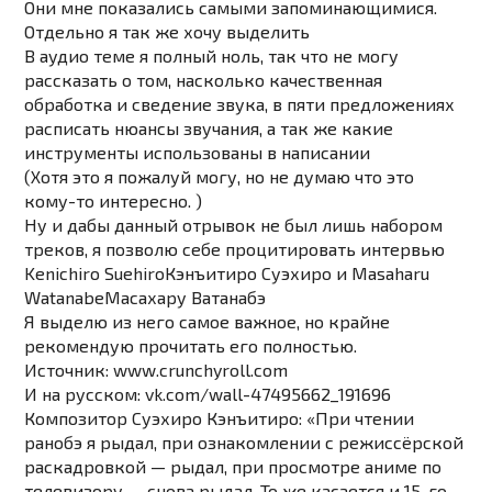
Они мне показались самыми запоминающимися.
Отдельно я так же хочу выделить
В аудио теме я полный ноль, так что не могу
рассказать о том, насколько качественная
обработка и сведение звука, в пяти предложениях
расписать нюансы звучания, а так же какие
инструменты использованы в написании
(Хотя это я пожалуй могу, но не думаю что это
кому-то интересно. )
Ну и дабы данный отрывок не был лишь набором
треков, я позволю себе процитировать интервью
Kenichiro Suehiro
Кэнъитиро Суэхиро
и
Masaharu
Watanabe
Масахару Ватанабэ
Я выделю из него самое важное, но крайне
рекомендую прочитать его полностью.
Источник:
www.crunchyroll.com
И на русском:
vk.com/wall-47495662_191696
Композитор Суэхиро Кэнъитиро: «При чтении
ранобэ я рыдал, при ознакомлении с режиссёрской
раскадровкой — рыдал, при просмотре аниме по
телевизору — снова рыдал. То же касается и 15-го