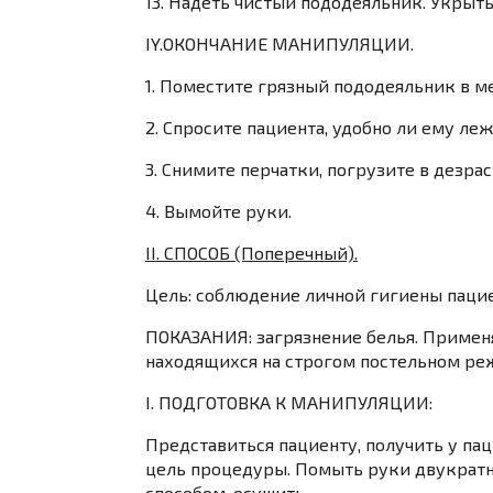
13. Надеть чистый пододеяльник. Укрыт
IY.ОКОНЧАНИЕ МАНИПУЛЯЦИИ
.
1. Поместите грязный пододеяльник в м
2. Спросите пациента, удобно ли ему леж
3. Снимите перчатки, погрузите в дезра
4. Вымойте руки.
II. СПОСОБ (Поперечный).
Цель
:
соблюдение личной гигиены пацие
ПОКАЗАНИЯ
: загрязнение белья. Примен
находящихся на строгом постельном ре
I. ПОДГОТОВКА К МАНИПУЛЯЦИИ:
Представиться пациенту, получить у па
цель процедуры. Помыть руки двукратн
способом, осушить