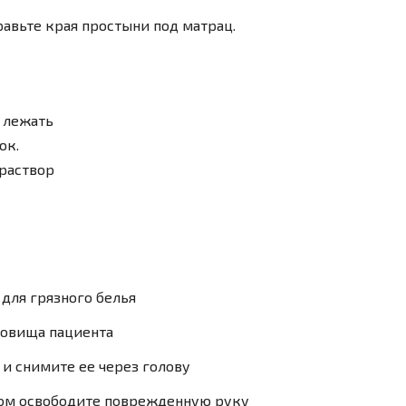
правьте края простыни под матрац.
у лежать
ок.
зраствор
 для грязного белья
ловища пациента
 и снимите ее через голову
отом освободите поврежденную руку