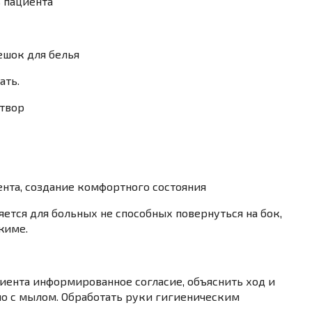
ь пациента
ешок для белья
ать.
створ
нта, создание комфортного состояния
яется для больных не способных повер­нуться на бок,
жиме.
циента информированное согласие, объяснить ход и
о с мылом. Обработать руки гигиеническим