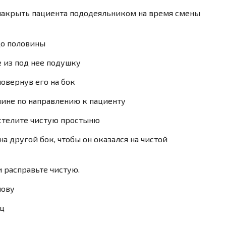
и накрыть пациента пододеяльником на время смены
до половины
е из под нее подушку
повернув его на бок
лине по направлению к пациенту
сстелите чистую простыню
на другой бок, чтобы он оказался на чис­той
 расправьте чистую.
лову
ац