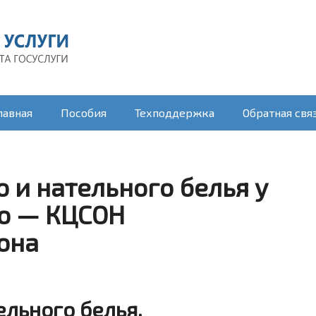
лавная
Пособия
Техподдержка
Обратная свя
 и нательного белья у
о — КЦСОН
она
льного белья.