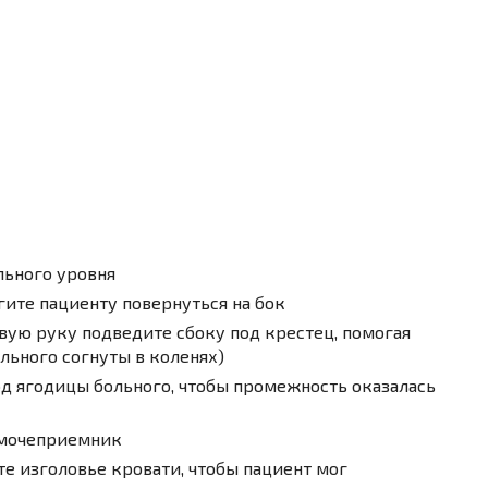
льного уровня
гите пациенту повернуться на бок
евую руку подведите сбоку под крестец, помогая
льного согнуты в коленях)
д ягодицы больного, чтобы промежность ока­залась
 мочеприемник
е изголовье кровати, чтобы пациент мог