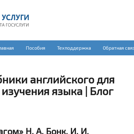
лавная
Пособия
Техподдержка
Обратная свя
ники английского для
изучения языка | Блог
ом» Н. А. Бонк, И. И.