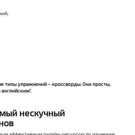
ий;
вые типы упражнений – кроссворды. Они просты,
 английским”.
Самый нескучный
нов
амым эффективным онлайн-ресурсом по изучению