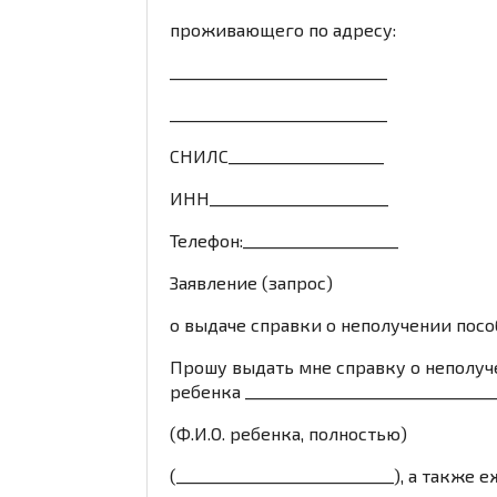
проживающего по адресу:
____________________________
____________________________
СНИЛС____________________
ИНН_______________________
Телефон:____________________
Заявление (запрос)
о выдаче справки о неполучении посо
Прошу выдать мне справку о неполу
ребенка _________________________________
(Ф.И.О. ребенка, полностью)
(____________________________), а такж