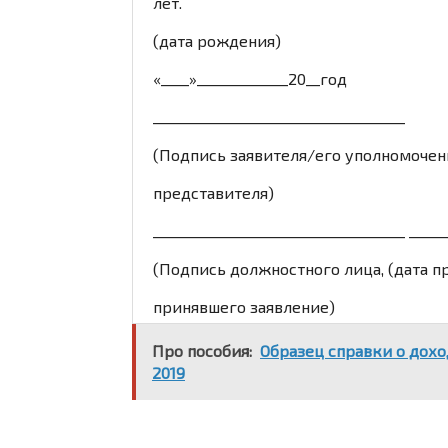
лет.
(дата рождения)
«____»_____________20__год
____________________________________
(Подпись заявителя/его уполномоченн
представителя)
____________________________________ _____
(Подпись должностного лица, (дата п
принявшего заявление)
Про пособия:
Образец справки о дохо
2019