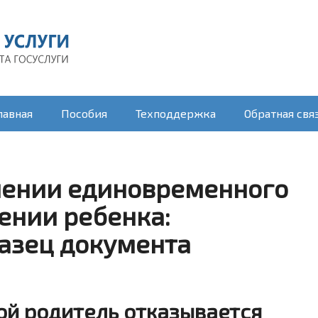
лавная
Пособия
Техподдержка
Обратная свя
чении единовременного
ении ребенка:
азец документа
рой родитель отказывается