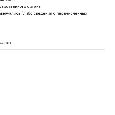
дарственного органа;
назначались (либо сведения о перечисленных
равки: