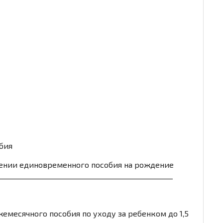
бия
чении единовременного пособия на рождение
_________________________________________________
е ежемесячного пособия по уходу за ребенком до 1,5