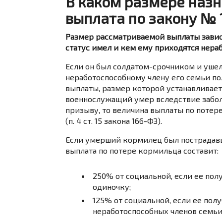
В каком размере назн
выплата по закону № 
Размер рассматриваемой выплаты зависи
статус имел и кем ему приходятся нера
Если он был солдатом-срочником и ушел
неработоспособному члену его семьи по
выплаты, размер которой устанавливается 
военнослужащий умер вследствие забол
призыву, то величина выплаты по потер
(п. 4 ст. 15 закона 166-ФЗ).
Если умерший кормилец был пострадавш
выплата по потере кормильца составит:
250% от социальной, если ее пол
одиночку;
125% от социальной, если ее пол
неработоспособных членов семь