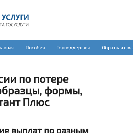
лавная
Пособия
Техподдержка
Обратная свя
сии по потере
образцы, формы,
тант Плюс
ие выплат по разным