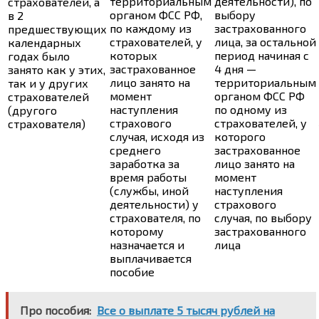
территориальным
деятельности), по
страхователей, а
органом ФСС РФ,
выбору
в 2
по каждому из
застрахованного
предшествующих
страхователей, у
лица, за остальной
календарных
которых
период начиная с
годах было
застрахованное
4 дня —
занято как у этих,
лицо занято на
территориальным
так и у других
момент
органом ФСС РФ
страхователей
наступления
по одному из
(другого
страхового
страхователей, у
страхователя)
случая, исходя из
которого
среднего
застрахованное
заработка за
лицо занято на
время работы
момент
(службы, иной
наступления
деятельности) у
страхового
страхователя, по
случая, по выбору
которому
застрахованного
назначается и
лица
выплачивается
пособие
Про пособия:
Все о выплате 5 тысяч рублей на