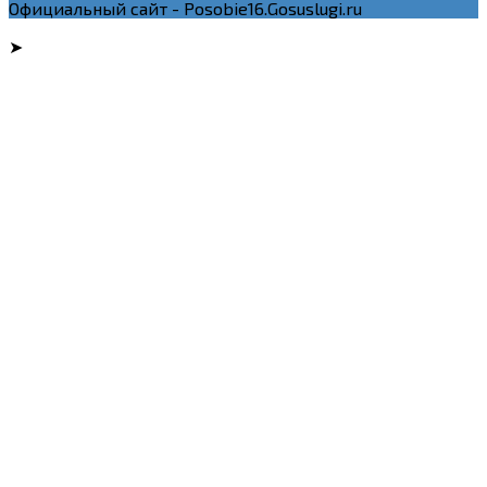
Официальный сайт - Posobie16.Gosuslugi.ru
➤