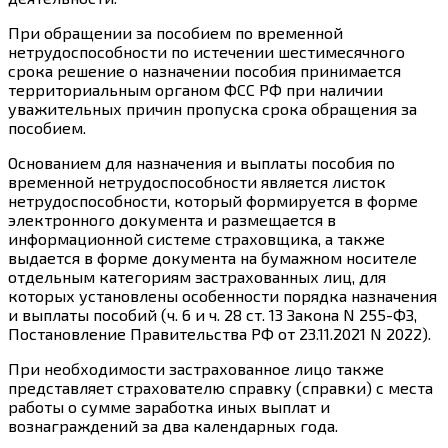
При обращении за пособием по временной
нетрудоспособности
по истечении шестимесячного
срока
решение о назначении пособия принимается
территориальным органом ФСС РФ при наличии
уважительных
причин
пропуска срока обращения за
пособием.
Основанием для назначения и выплаты пособия по
временной нетрудоспособности является
листок
нетрудоспособности, который
формируется
в форме
электронного документа и размещается в
информационной системе страховщика, а также
выдается
в форме документа на бумажном носителе
отдельным
категориям
застрахованных лиц, для
которых установлены особенности
порядка
назначения
и выплаты пособий (
ч. 6
и
ч. 28
ст. 13 Закона N 255-ФЗ,
Постановление
Правительства РФ от 23.11.2021 N 2022).
При необходимости застрахованное лицо также
представляет страхователю
справку
(справки) с места
работы о сумме заработка иных выплат и
вознаграждений за два календарных года.