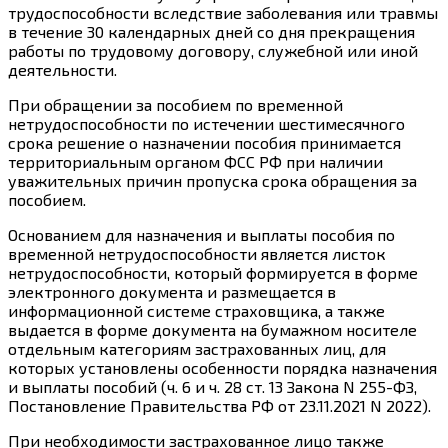
трудоспособности вследствие заболевания или травмы
в течение
30 календарных дней
со дня прекращения
работы по трудовому договору, служебной или иной
деятельности.
При обращении за пособием по временной
нетрудоспособности
по истечении шестимесячного
срока
решение о назначении пособия принимается
территориальным органом ФСС РФ при наличии
уважительных
причин
пропуска срока обращения за
пособием.
Основанием для назначения и выплаты пособия по
временной нетрудоспособности является
листок
нетрудоспособности, который
формируется
в форме
электронного документа и размещается в
информационной системе страховщика, а также
выдается
в форме документа на бумажном носителе
отдельным
категориям
застрахованных лиц, для
которых установлены особенности
порядка
назначения
и выплаты пособий (
ч. 6
и
ч. 28
ст. 13 Закона N 255-ФЗ,
Постановление
Правительства РФ от 23.11.2021 N 2022).
При необходимости застрахованное лицо также