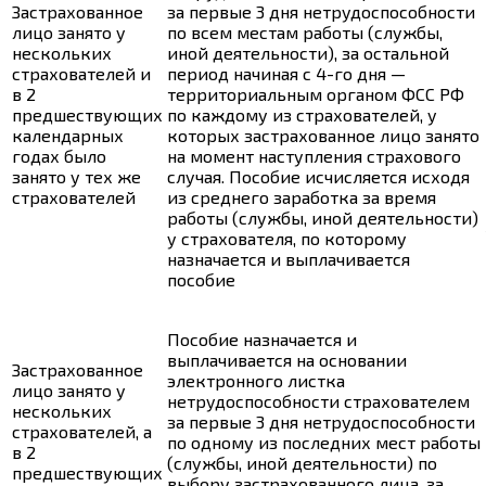
Застрахованное
за первые 3 дня нетрудоспособности
лицо занято у
по всем местам работы (службы,
нескольких
иной деятельности), за остальной
страхователей и
период начиная с 4-го дня —
в 2
территориальным органом ФСС РФ
предшествующих
по каждому из страхователей, у
календарных
которых застрахованное лицо занято
годах было
на момент наступления страхового
занято у тех же
случая. Пособие исчисляется исходя
страхователей
из среднего заработка за время
работы (службы, иной деятельности)
у страхователя, по которому
назначается и выплачивается
пособие
Пособие назначается и
выплачивается на основании
Застрахованное
электронного листка
лицо занято у
нетрудоспособности страхователем
нескольких
за первые 3 дня нетрудоспособности
страхователей, а
по одному из последних мест работы
в 2
(службы, иной деятельности) по
предшествующих
выбору застрахованного лица, за