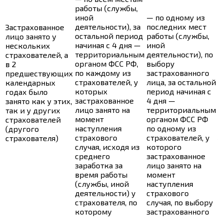
работы (службы,
иной
— по одному из
деятельности), за
последних мест
Застрахованное
остальной период
работы (службы,
лицо занято у
начиная с 4 дня —
иной
нескольких
территориальным
деятельности), по
страхователей, а
органом ФСС РФ,
выбору
в 2
по каждому из
застрахованного
предшествующих
страхователей, у
лица, за остальной
календарных
которых
период начиная с
годах было
застрахованное
4 дня —
занято как у этих,
лицо занято на
территориальным
так и у других
момент
органом ФСС РФ
страхователей
наступления
по одному из
(другого
страхового
страхователей, у
страхователя)
случая, исходя из
которого
среднего
застрахованное
заработка за
лицо занято на
время работы
момент
(службы, иной
наступления
деятельности) у
страхового
страхователя, по
случая, по выбору
которому
застрахованного