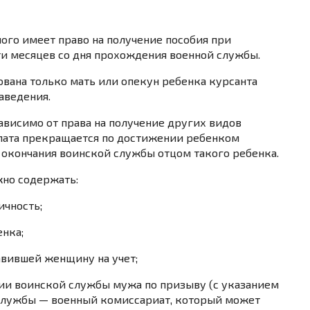
ого имеет право на получение пособия при
ти месяцев со дня прохождения военной службы.
ована только мать или опекун ребенка курсанта
аведения.
висимо от права на получение других видов
плата прекращается по достижении ребенком
я окончания воинской службы отцом такого ребенка.
жно содержать:
ичность;
нка;
авившей женщину на учет;
нии воинской службы мужа по призыву (с указанием
й службы — военный комиссариат, который может