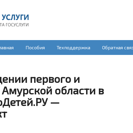
лавная
Пособия
Техподдержка
Обратная свя
ении первого и
 Амурской области в
оДетей.РУ —
кт