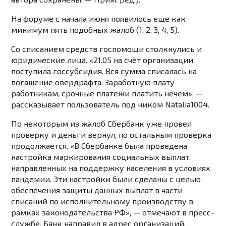
На форуме с начала июня появилось еще как
минимум пять подобных жалоб (
1
,
2
,
3
,
4
,
5
).
Со списанием средств госпомощи столкнулись и
юридические лица. «21.05 на счёт организации
поступила госсубсидия. Вся сумма списалась на
погашение овердрафта. Заработную плату
работникам, срочные платежи платить нечем», —
рассказывает
пользователь под ником Natalia1004.
По некоторым из жалоб Сбербанк уже провел
проверку и деньги вернул, по остальным проверка
продолжается. «В Сбербанке была проведена
настройка маркирования социальных выплат,
направленных на поддержку населения в условиях
пандемии. Эти настройки были сделаны с целью
обеспечения защиты данных выплат в части
списаний по исполнительному производству в
рамках законодательства РФ», — отмечают в пресс-
службе. Банк направил в адрес организаций,