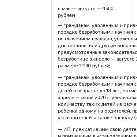
в
мае — августе
— 4500
рублей
— гражданам, уволенным и приз
порядке безработными начиная с 1
исключением граждан, уволенны
дисциплины или другие виновны
предусмотренные законодательс
безработице в апреле — августе 
размере 12130 рублей;
— гражданам, уволенным и приз
порядке безработными начиная с
детей в возрасте до 18 лет, разм
апреле — июне 2020 г.
увеличива
количеству таких детей из расче
ребенка одному из родителей, 
усыновителей, а также опекуну (
— ИП, прекратившим свою деятель
и признанным в установленном 