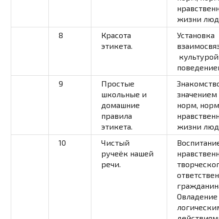
нравственн
жизни лю
8
Красота
Установка
этикета.
взаимосвя
культурой
поведение
9
Простые
Знакомство
школьные и
значением
домашние
норм, нор
правила
нравственн
этикета.
жизни лю
10
Чистый
Воспитани
ручеёк нашей
нравственн
речи.
творческог
ответстве
гражданин
О
владение
логически
действиям