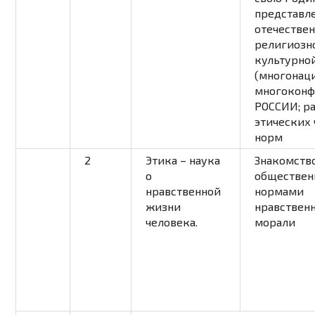
представл
отечестве
религиозн
культурно
(многонаци
многоконф
РОССИИ; р
этических 
норм
2
Этика – наука
Знакомство
о
обществе
нравственной
нормами
жизни
нравствен
человека.
морали