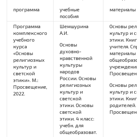
программа
учебные
материалы
пособия
Программа
Шемшурина
Основы ре
комплексного
А.И.
культур и 
учебного
этики. Книг
Основы
курса
учителя. С
духовно-
«Основы
материалы
нравственной
религиозных
общеобраз
культуры
культур и
учреждений.
народов
светской
Просвещени
России. Основы
этики». М.:
религиозных
Основы ре
Просвещение,
культур и
культур и 
2022.
светской
этики. Книг
этики. Основы
родителей. 
светской
Просвещени
этики. 4 класс:
учебн. для
общеобразоват.