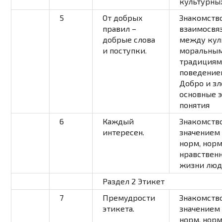
культурны
5
От добрых
Знакомство
правил –
взаимосвя
добрые слова
между кул
и поступки.
моральны
традициям
поведение
Добро и зл
основные 
понятия
6
Каждый
Знакомство
интересен.
значением
норм, нор
нравственн
жизни лю
Раздел 2 Этикет
7
Премудрости
Знакомство
этикета.
значением
норм, нор