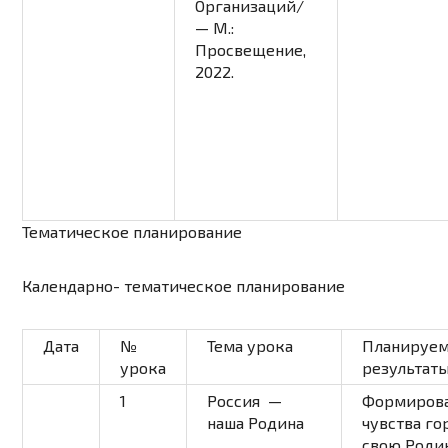
Организаций/
— М.:
Просвещение,
2022.
Тематическое планирование
Календарно- тематическое планирование
Дата
№
Тема урока
Планируе
урока
результат
1
Россия —
Формиров
наша Родина
чувства го
свою Роди