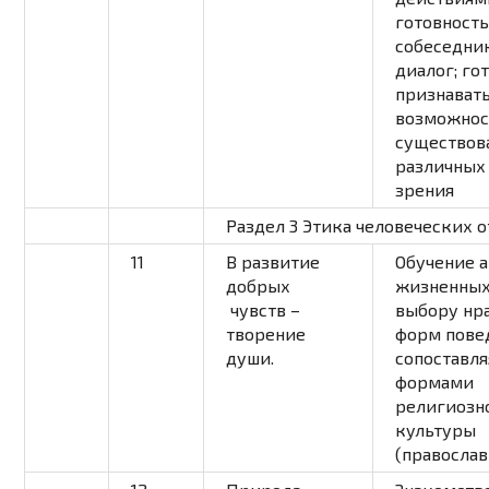
готовность
собеседник
диалог; го
признават
возможнос
существов
различных
зрения
Раздел 3 Этика человеческих 
11
В развитие
Обучение 
добрых
жизненных
чувств –
выбору нр
творение
форм пове
души.
сопоставля
формами
религиозн
культуры
(православ