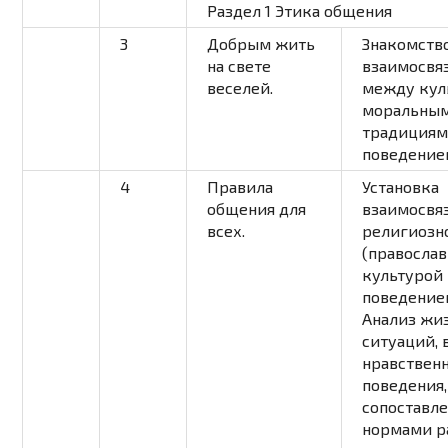
Раздел 1 Этика общения
3
Добрым жить
Знакомство
на свете
взаимосвя
веселей.
между кул
моральны
традициям
поведение
4
Правила
Установка
общения для
взаимосвя
всех.
религиозн
(православ
культурой
поведение
Анализ жи
ситуаций,
нравствен
поведения,
сопоставле
нормами р