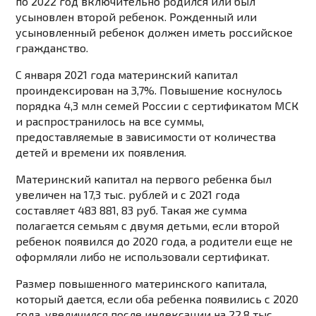
по
2022
год
включительно
родился
или
был
усыновлен
второй ребенок
.
Рожденный
или
усыновленный
ребенок
должен
иметь
российское
гражданство.
С января 2021 года материнский капитал
проиндексирован на 3,7%. Повышение коснулось
порядка 4,3 млн семей России с сертификатом МСК
и распространилось на все суммы,
предоставляемые в зависимости от количества
детей и времени их появления.
Материнский капитал на первого ребенка был
увеличен на 17,3 тыс. рублей и с 2021 года
составляет 483 881, 83 руб. Такая же сумма
полагается семьям с двумя детьми, если второй
ребенок появился до 2020 года, а родители еще не
оформляли либо не использовали сертификат.
Размер повышенного материнского капитала,
который дается, если оба ребенка появились с 2020
года, увеличился после индексации на 22,8 тыс.