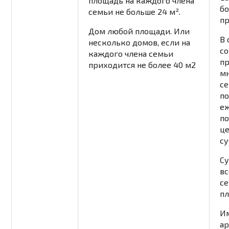
площадь на каждого члена
бо
семьи не больше 24 м².
пр
Дом любой площади. Или
В 
несколько домов, если на
с
каждого члена семьи
п
приходится не более 40 м2
м
се
по
е
по
ц
су
С
вс
се
п
И
ар