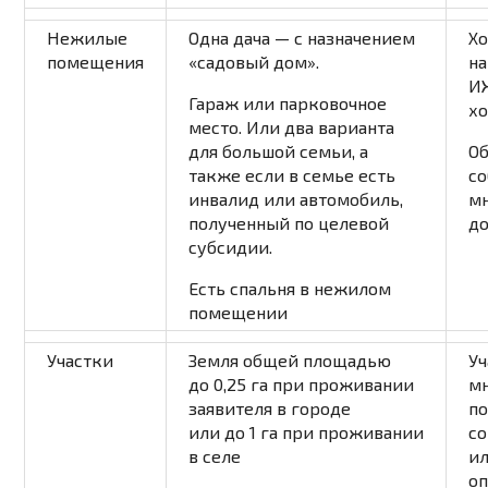
Нежилые
Одна дача — с назначением
Х
помещения
«садовый дом».
на
ИЖ
Гараж или парковочное
хо
место. Или два варианта
для большой семьи, а
О
также если в семье есть
со
инвалид или автомобиль,
м
полученный по целевой
д
субсидии.
Есть спальня в нежилом
помещении
Участки
Земля общей площадью
Уч
до 0,25 га при проживании
м
заявителя в городе
п
или до 1 га при проживании
с
в селе
и
о