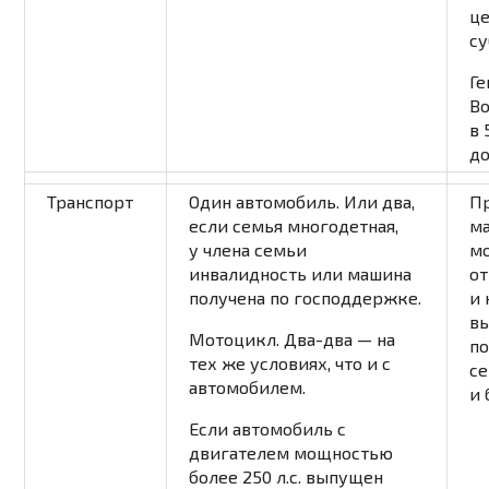
ц
с
Ге
В
в 
д
Транспорт
Один автомобиль. Или два,
П
если семья многодетная,
м
у члена семьи
м
инвалидность или машина
от
получена по господдержке.
и 
в
Мотоцикл. Два-два — на
по
тех же условиях, что и с
се
автомобилем.
и 
Если автомобиль с
двигателем мощностью
более 250 л.с. выпущен