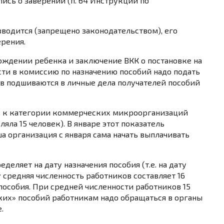
ись о заверении (
п. 64
Инструкции по
зводится (запрещено законодательством), его
ерения.
рождении ребенка и заключение ВКК о постановке на
сти в комиссию по назначению пособий надо подать
в подшиваются в личные дела получателей пособий
ь к категории коммерческих микроорганизаций
яла 15 человек). В январе этот показатель
ша организация с января сама начать выплачивать
деляет на дату назначения пособия (т.е. на дату
у средняя численность работников составляет 16
 пособия. При средней численности работников 15
ких» пособий работникам надо обращаться в органы
.