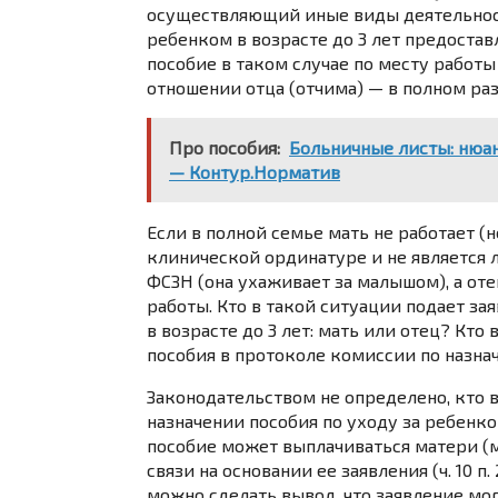
осуществляющий иные виды деятельности
ребенком в возрасте до 3 лет предостав
пособие в таком случае по месту работы
отношении отца (отчима) — в полном ра
Про пособия:
Больничные листы: нюан
— Контур.Норматив
Если в полной семье мать не работает (н
клинической ординатуре и не является
ФСЗН (она ухаживает за малышом), а отец
работы. Кто в такой ситуации подает за
в возрасте до 3 лет: мать или отец? Кто
пособия в протоколе комиссии по назн
Законодательством не определено, кто 
назначении пособия по уходу за ребенком
пособие может выплачиваться матери (м
связи на основании ее заявления (
ч. 10 п.
можно сделать вывод, что заявление могу