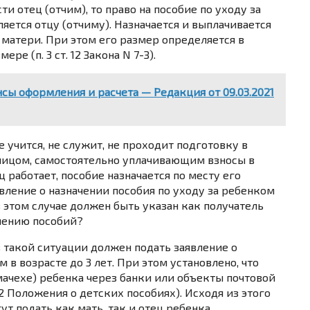
 отец (отчим), то право на пособие по уходу за
ляется отцу (отчиму). Назначается и выплачивается
 матери. При этом его размер определяется в
змере (
п. 3 ст. 12
Закона N 7-З).
сы оформления и расчета — Редакция от 09.03.2021
е учится, не служит, не проходит подготовку в
 лицом, самостоятельно уплачивающим взносы в
 работает, пособие назначается по месту его
явление о назначении пособия по уходу за ребенком
 в этом случае должен быть указан как получатель
ачению пособий?
в такой ситуации должен подать заявление о
 в возрасте до 3 лет. При этом установлено, что
ачехе) ребенка через банки или объекты почтовой
 2
Положения о детских пособиях). Исходя из этого
т подать как мать, так и отец ребенка.