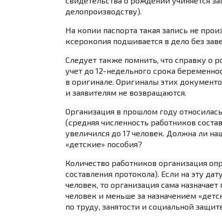
свидетельства о рождении учиняется зап
делопроизводству).
На копии паспорта такая запись не прои
ксерокопия подшивается в дело без зав
Следует также помнить, что справку о 
учет до 12-недельного срока беременно
в оригинале. Оригиналы этих документо
и заявителям не возвращаются.
Организация в прошлом году относилас
(средняя численность работников составл
увеличился до 17 человек. Должна ли на
«детские» пособия?
Количество работников организация опре
составления протокола). Если на эту дат
человек, то организация сама назначает
человек и меньше за назначением «детс
по труду, занятости и социальной защите