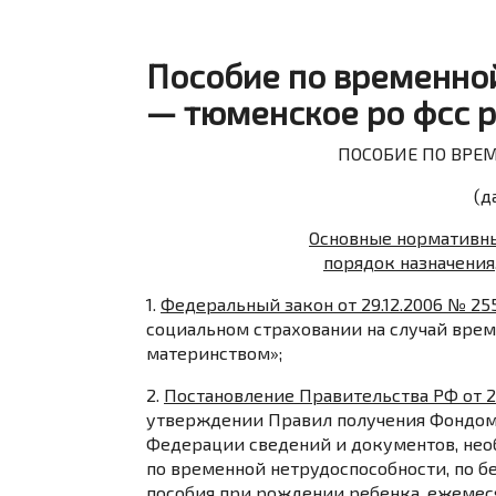
Пособие по временно
— тюменское ро фсс 
ПОСОБИЕ ПО ВРЕ
(да
Основные нормативн
порядок назначения
1.
Федеральный закон от 29.12.2006 № 25
социальном страховании на случай врем
материнством»;
2.
Постановление Правительства РФ от 23
утверждении Правил получения Фондом
Федерации сведений и документов, нео
по временной нетрудоспособности, по 
пособия при рождении ребенка, ежемеся