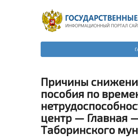
Г
Причины снижения
пособия по време
нетрудоспособнос
центр — Главная 
Таборинского му