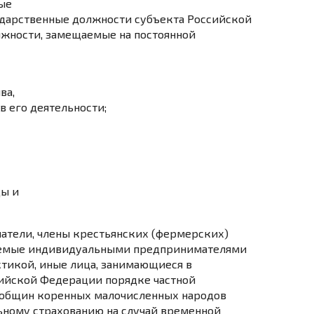
ые
дарственные должности субъекта Российской
жности, замещаемые на постоянной
ва,
 его деятельности;
ы и
атели, члены крестьянских (фермерских)
аваемые индивидуальными предпринимателями
ктикой, иные лица, занимающиеся в
ийской Федерации порядке частной
 общин коренных малочисленных народов
ьному страхованию на случай временной