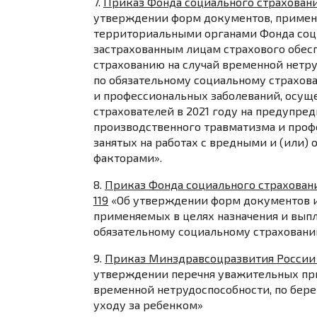
7.
Приказ Фонда социального страхования
утверждении форм документов, применя
территориальными органами Фонда соц
застрахованным лицам страхового обес
страхованию на случай временной нетру
по обязательному социальному страхова
и профессиональных заболеваний, осущ
страхователей в 2021 году на предупр
производственного травматизма и проф
занятых на работах с вредными и (или
факторами».
8.
Приказ Фонда социального страховани
119
«
Об утверждении форм документов и
применяемых в целях назначения и выпл
обязательному социальному страховани
9.
Приказ Минздравсоцразвития России о
утверждении перечня уважительных при
временной нетрудоспособности, по бер
уходу за ребенком»