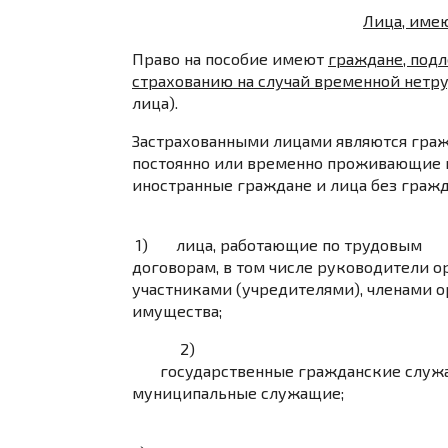
Лица, имею
Право на пособие имеют
граждане, под
страхованию на случай временной нетр
лица).
Застрахованными лицами являются граж
постоянно или временно проживающие 
иностранные граждане и лица без гражд
1) лица, работающие по трудовым
договорам, в том числе руководители 
участниками (учредителями), членами о
имущества;
2)
государственные гражданские служ
муниципальные служащие;