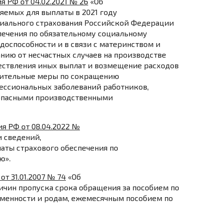
 РФ от 04.02.2021 № 26
«Об
емых для выплаты в 2021 году
иального страхования Российской Федерации
печения по обязательному социальному
доспособности и в связи с материнством и
нию от несчастных случаев на производстве
ествления иных выплат и возмещение расходов
едительные меры по сокращению
ессиональных заболеваний работников,
) опасными производственными
я РФ от 08.04.2022 №
 сведений,
аты страхового обеспечения по
ю».
т 31.01.2007 № 74
«Об
чин пропуска срока обращения за пособием по
еменности и родам, ежемесячным пособием по