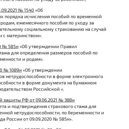
.09.2021 № 1540
«Об
х порядка исчисления пособий по временной
 родам, ежемесячного пособия по уходу за
ательному социальному страхованию на случай
и с материнством».
0 № 585н
«Об утверждении Правил
тажа для определения размеров пособий по
менности и родам».
0 № 1089н
«Об утверждении
ов нетрудоспособности в форме электронного
особности в форме документа на бумажном
нодательством Российской «.
 защиты РФ от 09.06.2021 № 388н
ета и подтверждения страхового стажа для
енной нетрудоспособности, по беременности и
 России от 09.09.2020 № 585н».