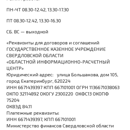
ПН-ЧТ
08.30-12.42, 13.30-17.30
ПТ
08.30-12.42, 13.30-16.30
СБ. ВС
— выходной
«Реквизиты для договоров и соглашений
ГОСУДАРСТВЕННОЕ КАЗЕННОЕ УЧРЕЖДЕНИЕ
СВЕРДЛОВСКОЙ ОБЛАСТИ
«ОБЛАСТНОЙ ИНФОРМАЦИОННО-РАСЧЕТНЫЙ
ЦЕНТР»
Юридический адрес:
улица Большакова, дом 105,
город Екатеринбург, 620224
ИНН
6671439397
КПП
667101001
ОГРН
1136671038063
ОКПО
32114892
ОКОГУ
2300220
ОКФС
13
ОКОПФ
75204
ОКВЭД
84.11
Платежные реквизиты:
ИНН 6671439397, КПП 667101001
Министерство финансов Свердловской области