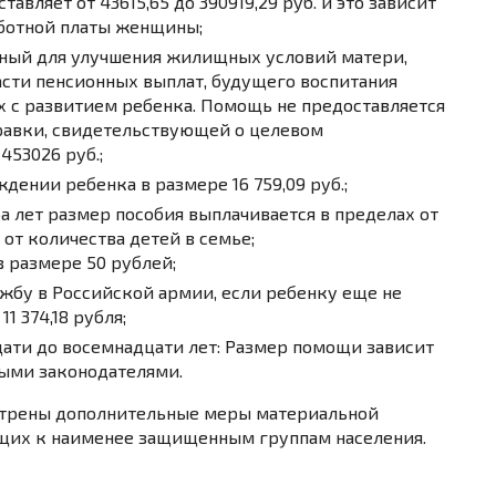
авляет от 43615,65 до 390919,29 руб. и это зависит
аботной платы женщины;
нный для улучшения жилищных условий матери,
сти пенсионных выплат, будущего воспитания
х с развитием ребенка. Помощь не предоставляется
правки, свидетельствующей о целевом
453026 руб.;
ении ребенка в размере 16 759,09 руб.;
а лет размер пособия выплачивается в пределах от
и от количества детей в семье;
 размере 50 рублей;
бу в Российской армии, если ребенку еще не
1 374,18 рубля;
цати до восемнадцати лет: Размер помощи зависит
ными законодателями.
отрены дополнительные меры материальной
щих к наименее защищенным группам населения.