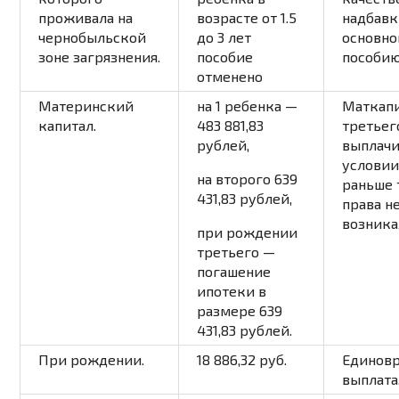
проживала на
возрасте от 1.5
надбавк
чернобыльской
до 3 лет
основн
зоне загрязнения.
пособие
пособию
отменено
Материнский
на 1 ребенка —
Маткапи
капитал.
483 881,83
третьег
рублей,
выплачи
условии
на второго 639
раньше 
431,83 рублей,
права н
возника
при рождении
третьего —
погашение
ипотеки в
размере 639
431,83 рублей.
При рождении.
18 886,32 руб.
Единов
выплата