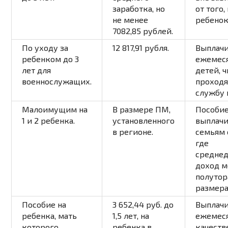
заработка, но
от того,
не менее
ребенок
7082,85 рублей.
По уходу за
12 817,91 рубля.
Выплачи
ребенком до 3
ежемеся
лет для
детей, 
военнослужащих.
проходя
службу 
Малоимущим на
В размере ПМ,
Пособи
1 и 2 ребенка.
установленного
выплачи
в регионе.
семьям 
где
средне
доход м
полутор
размера
Пособие на
3 652,44 руб. до
Выплачи
ребенка, мать
1,5 лет, на
ежемеся
которого
ребенка в
качеств