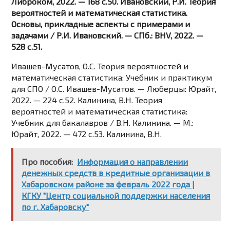
Либроком, 2022. — 168 c.50. Ивановский, Р.И. Теория
вероятностей и математическая статистика.
Основы, прикладные аспекты с примерами и
задачами / Р.И. Ивановский. — СПб.: BHV, 2022. —
528 c.51.
Ивашев-Мусатов, О.С. Теория вероятностей и
математическая статистика: Учебник и практикум
для СПО / О.С. Ивашев-Мусатов. — Люберцы: Юрайт,
2022. — 224 c.52. Калинина, В.Н. Теория
вероятностей и математическая статистика:
Учебник для бакалавров / В.Н. Калинина. — М.:
Юрайт, 2022. — 472 c.53. Калинина, В.Н.
Про пособия:
Информация о направлении
денежных средств в кредитные организации в
Хабаровском районе за февраль 2022 года |
КГКУ "Центр социальной поддержки населения
по г. Хабаровску"