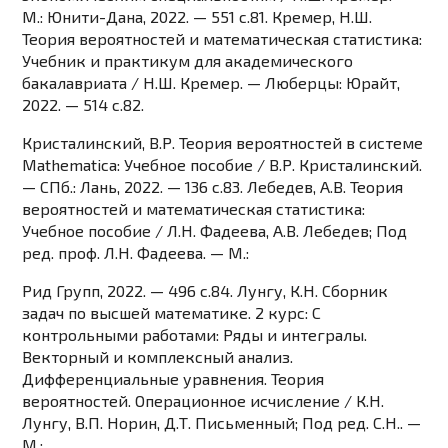
М.: Юнити-Дана, 2022. — 551 c.81. Кремер, Н.Ш.
Теория вероятностей и математическая статистика:
Учебник и практикум для академического
бакалавриата / Н.Ш. Кремер. — Люберцы: Юрайт,
2022. — 514 c.82.
Кристалинский, В.Р. Теория вероятностей в системе
Mathematica: Учебное пособие / В.Р. Кристалинский.
— СПб.: Лань, 2022. — 136 c.83. Лебедев, А.В. Теория
вероятностей и математическая статистика:
Учебное пособие / Л.Н. Фадеева, А.В. Лебедев; Под
ред. проф. Л.Н. Фадеева. — М.:
Рид Групп, 2022. — 496 c.84. Лунгу, К.Н. Сборник
задач по высшей математике. 2 курс: С
контрольными работами: Ряды и интегралы.
Векторный и комплексный анализ.
Дифференциальные уравнения. Теория
вероятностей. Операционное исчисление / К.Н.
Лунгу, В.П. Норин, Д.Т. Письменный; Под ред. С.Н.. —
М.: