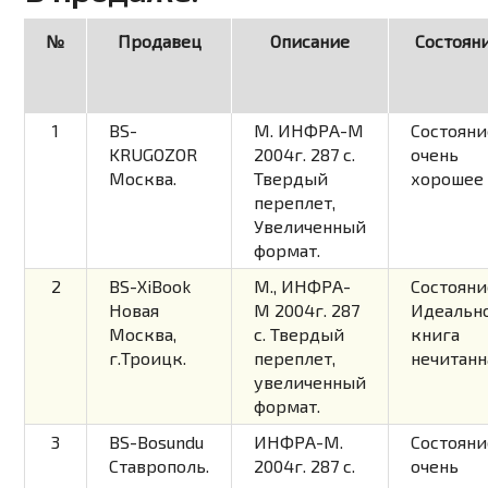
№
Продавец
Описание
Состоян
1
BS-
М. ИНФРА-М
Состояни
KRUGOZOR
2004г. 287 с.
очень
Москва.
Твердый
хорошее
переплет,
Увеличенный
формат.
2
BS-XiBook
М., ИНФРА-
Состояни
Новая
М 2004г. 287
Идеально
Москва,
с. Твердый
книга
г.Троицк.
переплет,
нечитанн
увеличенный
формат.
3
BS-Bosundu
ИНФРА-М.
Состояни
Ставрополь.
2004г. 287 c.
очень