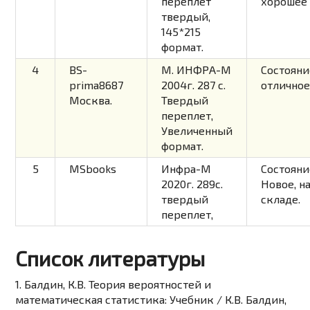
переплет
хорошее
твердый,
145*215
формат.
4
BS-
М. ИНФРА-М
Состояни
prima8687
2004г. 287 с.
отлично
Москва.
Твердый
переплет,
Увеличенный
формат.
5
MSbooks
Инфра-М
Состояни
2020г. 289с.
Новое, н
твердый
складе.
переплет,
Список литературы
1. Балдин, К.В. Теория вероятностей и
математическая статистика: Учебник / К.В. Балдин,