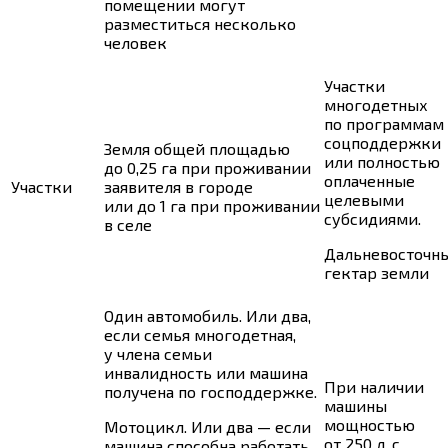
помещении могут
разместиться несколько
человек
Участки
многодетных
по программам
соцподдержки
Земля общей площадью
или полностью
до 0,25 га при проживании
оплаченные
Участки
заявителя в городе
целевыми
или до 1 га при проживании
субсидиями.
в селе
Дальневосточн
гектар земли
Один автомобиль. Или два,
если семья многодетная,
у члена семьи
инвалидность или машина
При наличии
получена по господдержке.
машины
мощностью
Мотоцикл. Или два — если
от 250 л. с.
машина способна работать