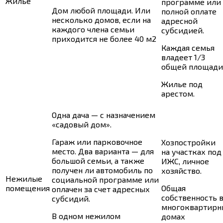
Жилье
программе или 
Дом любой площади. Или
полной оплате
несколько домов, если на
адресной
каждого члена семьи
субсидией.
приходится не более 40 м2
Каждая семья
владеет 1/3
общей площади
Жилье под
арестом.
Одна дача — с назначением
«садовый дом».
Гараж или парковочное
Хозпостройки
место. Два варианта — для
на участках под
большой семьи, а также
ИЖС, личное
получен ли автомобиль по
хозяйство.
Нежилые
социальной программе или
помещения
Общая
оплачен за счет адресных
собственность 
субсидий.
многоквартирн
В одном нежилом
домах