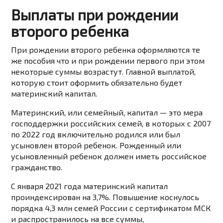
Выплаты при рождении
второго ребенка
При рождении второго ребенка оформляются те
же пособия что и при рождении первого при этом
некоторые суммы возрастут. Главной выплатой,
которую стоит оформить обязательно будет
материнский капитал.
Материнский,
или
семейный,
капитал
—
это
мера
господдержки
российских
семей,
в
которых
с
2007
по
2022
год
включительно
родился
или
был
усыновлен
второй ребенок
.
Рожденный
или
усыновленный
ребенок
должен
иметь
российское
гражданство.
С января 2021 года материнский капитал
проиндексирован на 3,7%. Повышение коснулось
порядка 4,3 млн семей России с сертификатом МСК
и распространилось на все суммы,