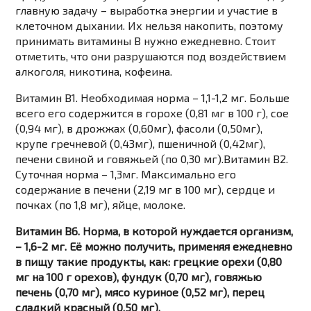
главную задачу – выработка энергии и участие в
клеточном дыхании. Их нельзя накопить, поэтому
принимать витамины В нужно ежедневно. Стоит
отметить, что они разрушаются под воздействием
алкоголя, никотина, кофеина.
Витамин В1. Необходимая норма – 1,1-1,2 мг. Больше
всего его содержится в горохе (0,81 мг в 100 г), сое
(0,94 мг), в дрожжах (0,60мг), фасоли (0,50мг),
крупе гречневой (0,43мг), пшеничной (0,42мг),
печени свиной и говяжьей (по 0,30 мг).Витамин В2.
Суточная норма – 1,3мг. Максимально его
содержание в печени (2,19 мг в 100 мг), сердце и
почках (по 1,8 мг), яйце, молоке.
Витамин В6. Норма, в которой нуждается организм,
– 1,6-2 мг. Её можно получить, применяя ежедневно
в пищу такие продукты, как: грецкие орехи (0,80
мг на 100 г орехов), фундук (0,70 мг), говяжью
печень (0,70 мг), мясо куриное (0,52 мг), перец
сладкий красный (0,50 мг).