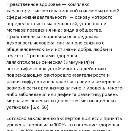
Нравственное здоровье — комплекс
характеристик мотивационной и информативной
сферы жизнедеятельности, — основу которого
определяет система ценностей, установок и
мотивов поведения индивида в обществе.
Нравственным здоровьем опосредована
духовность человека, так как оно связано с
общечеловеческими истинами добра, любви и
красоты.Признаками здоровья
являются:специфическая (иммунная) и
неспецифическая устойчивость к действию
повреждающих факторов;показатели роста и
развития;функциональное состояние и резервные
возможности организма;наличие и уровень какого-
либо заболевания или дефекта развития;уровень
морально-волевых и ценностно-мотивационных
установок [6, c. 56].
Согласно заключению экспертов ВОЗ, если принять
уровень здоровья за 100%, то состояние здоровья
лишь на 10% зависит от деятельности системы