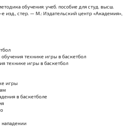
етодика обучения: учеб. пособие для студ. высш.
-е изд., стер. — М.: Издательский центр «Академия»,
етбол
ы обучения технике игры в баскетбол
ния технике игры в баскетбол
ке игры
мам
адения в баскетболе
ия
го
в нападении