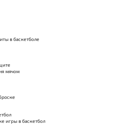
щиты в баскетболе
ащите
ия мячом
 броске
етбол
ке игры в баскетбол