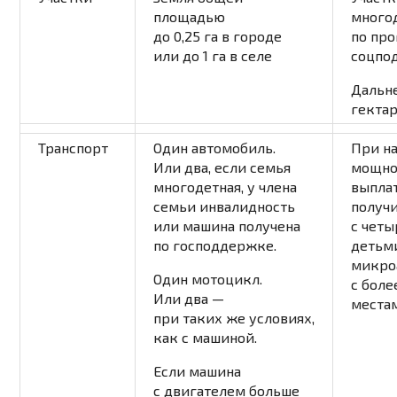
площадью
много
до 0,25 га в городе
по пр
или до 1 га в селе
соцпо
Дальн
гекта
Транспорт
Один автомобиль.
При н
Или два, если семья
мощно
многодетная, у члена
выпла
семьи инвалидность
получ
или машина получена
с четы
по господдержке.
детьми
микро
Один мотоцикл.
с боле
Или два —
места
при таких же условиях,
как с машиной.
Если машина
с двигателем больше