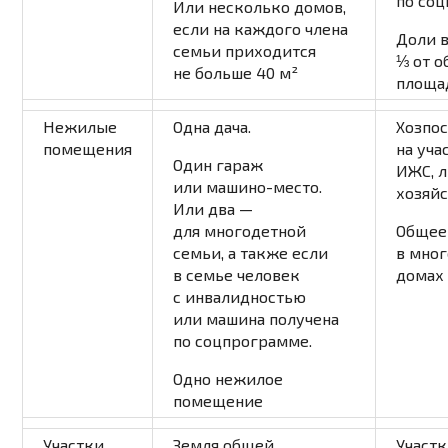
по со
Или несколько домов,
если на каждого члена
Доли 
семьи приходится
⅓ от 
не больше 40 м²
площа
Нежилые
Одна дача.
Хозпо
помещения
на уча
Один гараж
ИЖС, 
или машино-место.
хозяйс
Или два —
для многодетной
Общее
семьи, а также если
в мно
в семье человек
домах
с инвалидностью
или машина получена
по соцпрограмме.
Одно нежилое
помещение
Участки
Земля общей
Участ