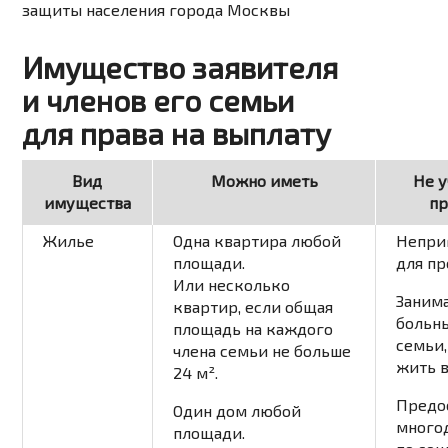
защиты населения города Москвы
Имущество заявителя
и членов его семьи
для права на выплату
Вид
Можно иметь
Не у
имущества
пр
Жилье
Одна квартира любой
Непри
площади.
для п
Или несколько
Заним
квартир, если общая
больн
площадь на каждого
семьи,
члена семьи не больше
жить в
24 м².
Предо
Один дом любой
много
площади.